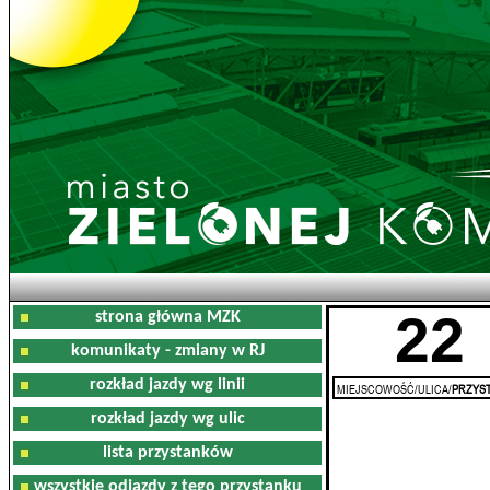
22
strona główna MZK
komunikaty - zmiany w RJ
rozkład jazdy wg linii
MIEJSCOWOŚĆ/ULICA/
PRZYST
rozkład jazdy wg ulic
lista przystanków
wszystkie odjazdy z tego przystanku