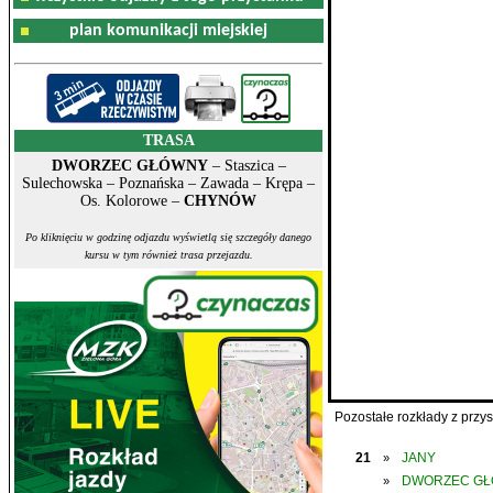
plan komunikacji miejskiej
TRASA
DWORZEC GŁÓWNY
– Staszica –
Sulechowska – Poznańska – Zawada – Krępa –
Os. Kolorowe –
CHYNÓW
Po kliknięciu w godzinę odjazdu wyświetlą się szczegóły danego
kursu w tym również trasa przejazdu.
Pozostałe rozkłady z prz
21
JANY
»
DWORZEC G
»