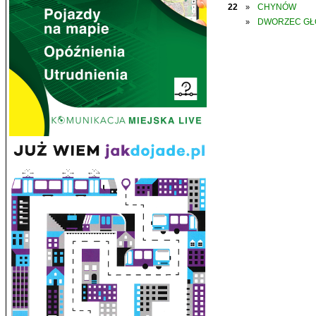
22
CHYNÓW
»
DWORZEC G
»