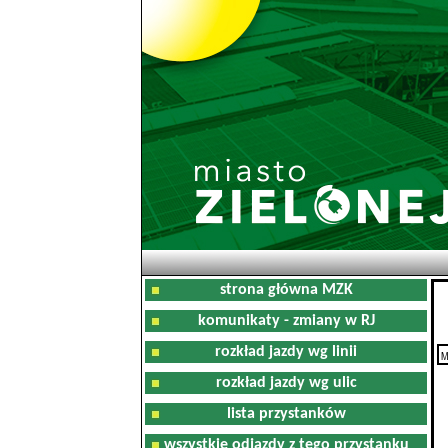
strona główna MZK
komunikaty - zmiany w RJ
rozkład jazdy wg linii
M
rozkład jazdy wg ulic
lista przystanków
wszystkie odjazdy z tego przystanku