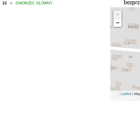
22
DWORZEC GŁÓWNY
»
+
−
Leaflet
| Ma