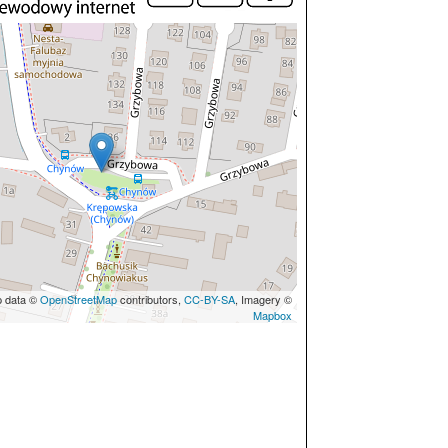
p data ©
OpenStreetMap
contributors,
CC-BY-SA
, Imagery ©
Mapbox