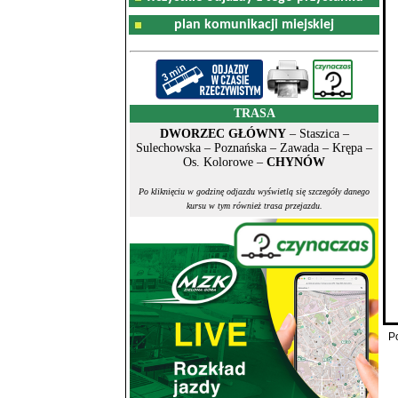
plan komunikacji miejskiej
TRASA
DWORZEC GŁÓWNY
– Staszica –
Sulechowska – Poznańska – Zawada – Krępa –
Os. Kolorowe –
CHYNÓW
Po kliknięciu w godzinę odjazdu wyświetlą się szczegóły danego
kursu w tym również trasa przejazdu.
P