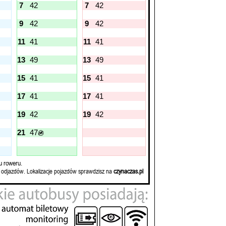
7
42
7
42
9
42
9
42
11
41
11
41
13
49
13
49
15
41
15
41
17
41
17
41
19
42
19
42
21
47
🚳
u roweru.
 odjazdów. Lokalizacje pojazdów sprawdzisz na
czynaczas.pl