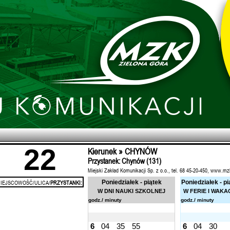
22
Kierunek » CHYNÓW
Przystanek: Chynów (131)
Miejski Zakład Komunikacji Sp. z o.o., tel. 68 45-20-450, www.mz
IEJSCOWOŚĆ/ULICA/
PRZYSTANKI:
Poniedziałek - piątek
Poniedziałek - pi
W DNI NAUKI SZKOLNEJ
W FERIE I WAKA
godz./ minuty
godz./ minuty
6
04
35
55
6
04
30