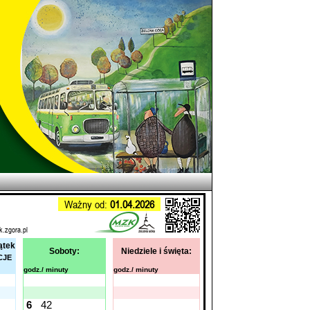
Ważny od:
01.04.2026
k.zgora.pl
ątek
Soboty:
Niedziele i święta:
CJE
godz./ minuty
godz./ minuty
6
42