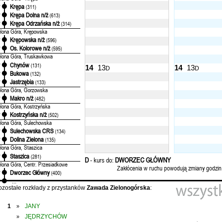
Krępa
'
(311)
Krępa Dolna n/ż
'
(613)
Krępa Odrzańska n/ż
'
(314)
elona Góra, Krępowska
Krępowska n/ż
'
(596)
Os. Kolorowe n/ż
'
(595)
elona Góra, Truskawkowa
Chynów
'
(131)
14
13
14
13
D
D
Bukowa
'
(132)
Jastrzębia
'
(133)
elona Góra, Gorzowska
Makro n/ż
'
(482)
elona Góra, Kostrzyńska
Kostrzyńska n/ż
'
(502)
elona Góra, Sulechowska
Sulechowska CRS
'
(134)
Dolina Zielona
'
(135)
elona Góra, Staszica
Staszica
'
(281)
D
- kurs do:
DWORZEC GŁÓWNY
elona Góra, Centr. Przesiadkowe
Zakłócenia w ruchu powodują zmiany godzin
Dworzec Główny
'
(400)
...
ozostałe rozkłady z przystanków
Zawada Zielonogórska
:
1
JANY
»
JĘDRZYCHÓW
»