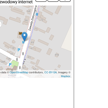
p data ©
OpenStreetMap
contributors,
CC-BY-SA
, Imagery ©
Mapbox