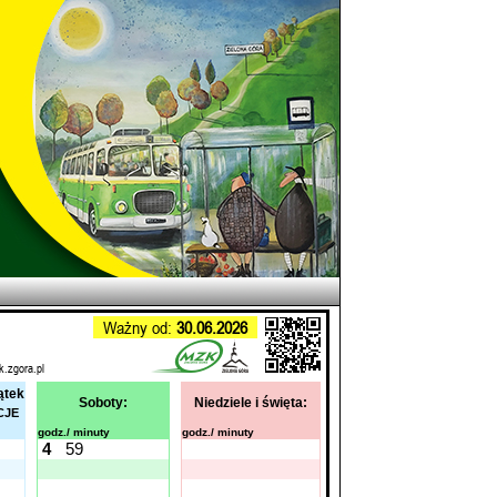
Ważny od:
30.06.2026
k.zgora.pl
ątek
Soboty:
Niedziele i święta:
CJE
godz./ minuty
godz./ minuty
4
59