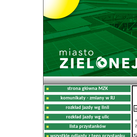
strona główna MZK
komunikaty - zmiany w RJ
rozkład jazdy wg linii
M
0
rozkład jazdy wg ulic
1
2
lista przystanków
Zi
wszystkie odjazdy z tego przystanku