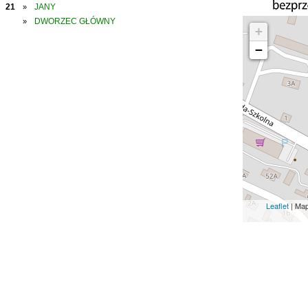
21
JANY
»
DWORZEC GŁÓWNY
»
+
−
Leaflet
| Ma