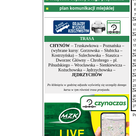
5
plan komunikacji miejskiej
6
7
Zi
10
11
Zi
TRASA
12
13
CHYNÓW
– Truskawkowa – Poznańska –
14
(wybrane kursy: Gorzowska – Słubicka –
Zi
Kostrzyńska) – Sulechowska – Staszica –
16
Dworzec Główny – Chrobrego – pl.
Zi
Piłsudskiego – Wrocławska – Sienkiewicza –
Kożuchowska – Jędrzychowska –
17
JĘDRZYCHÓW
Zi
21
Po kliknięciu w godzinę odjazdu wyświetlą się szczegóły danego
23
Zi
kursu w tym również trasa przejazdu.
26
Zi
27
P