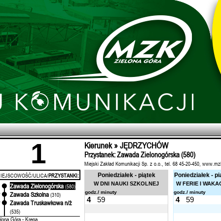
1
Kierunek » JĘDRZYCHÓW
Przystanek: Zawada Zielonogórska (580)
Miejski Zakład Komunikacji Sp. z o.o., tel. 68 45-20-450, www.mz
IEJSCOWOŚĆ/ULICA/
PRZYSTANKI:
Poniedziałek - piątek
Poniedziałek - pi
W DNI NAUKI SZKOLNEJ
W FERIE I WAKA
Zawada Zielonogórska
'
(580)
godz./ minuty
godz./ minuty
Zawada Szkolna
'
(310)
4
59
4
59
Zawada Truskawkowa n/ż
'
(535)
elona Góra - Krępa