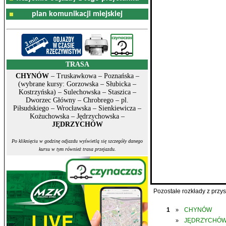
plan komunikacji miejskiej
TRASA
CHYNÓW
– Truskawkowa – Poznańska –
(wybrane kursy: Gorzowska – Słubicka –
Kostrzyńska) – Sulechowska – Staszica –
Dworzec Główny – Chrobrego – pl.
Piłsudskiego – Wrocławska – Sienkiewicza –
Kożuchowska – Jędrzychowska –
JĘDRZYCHÓW
Po kliknięciu w godzinę odjazdu wyświetlą się szczegóły danego
kursu w tym również trasa przejazdu.
Pozostałe rozkłady z prz
1
CHYNÓW
»
JĘDRZYCHÓ
»