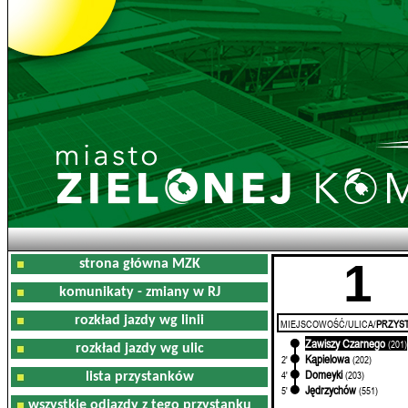
1
strona główna MZK
komunikaty - zmiany w RJ
rozkład jazdy wg linii
MIEJSCOWOŚĆ/ULICA/
PRZYST
Zawiszy Czarnego
0'
(201)
rozkład jazdy wg ulic
Kąpielowa
2'
(202)
Domeyki
4'
(203)
lista przystanków
Jędrzychów
5'
(551)
wszystkie odjazdy z tego przystanku