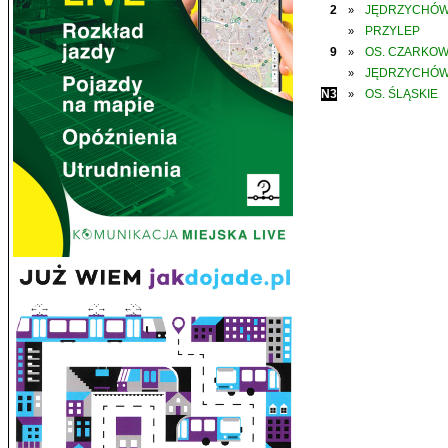
2
JĘDRZYCHÓ
»
PRZYLEP
»
9
OS. CZARKO
»
JĘDRZYCHÓ
»
N3
OS. ŚLĄSKIE
»