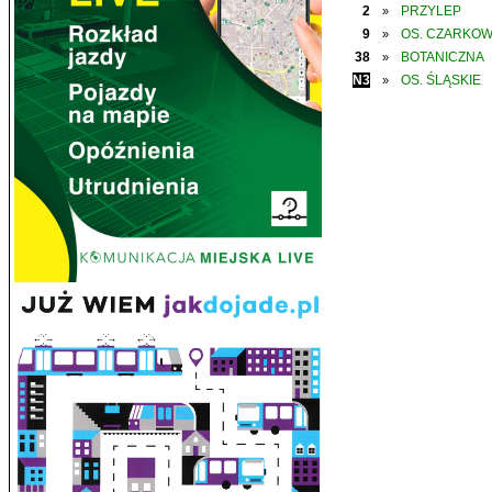
2
PRZYLEP
»
9
OS. CZARKO
»
38
BOTANICZNA
»
N3
OS. ŚLĄSKIE
»