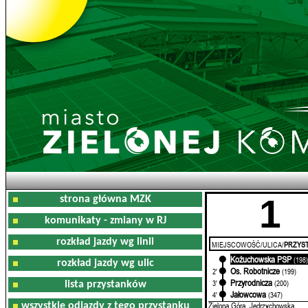
1
strona główna MZK
komunikaty - zmiany w RJ
rozkład jazdy wg linii
MIEJSCOWOŚĆ/ULICA/
PRZYST
Kożuchowska PSP
0'
(198
rozkład jazdy wg ulic
Os. Robotnicze
2'
(199)
Przyrodnicza
3'
(200)
lista przystanków
Jałowcowa
4'
(347)
Zielona Góra, Jędrzychowska
wszystkie odjazdy z tego przystanku