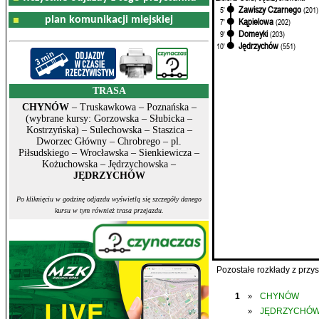
Zawiszy Czarnego
5'
(201)
plan komunikacji miejskiej
Kąpielowa
7'
(202)
Domeyki
9'
(203)
Jędrzychów
10'
(551)
TRASA
CHYNÓW
– Truskawkowa – Poznańska –
(wybrane kursy: Gorzowska – Słubicka –
Kostrzyńska) – Sulechowska – Staszica –
Dworzec Główny – Chrobrego – pl.
Piłsudskiego – Wrocławska – Sienkiewicza –
Kożuchowska – Jędrzychowska –
JĘDRZYCHÓW
Po kliknięciu w godzinę odjazdu wyświetlą się szczegóły danego
kursu w tym również trasa przejazdu.
Pozostałe rozkłady z prz
1
CHYNÓW
»
JĘDRZYCHÓ
»