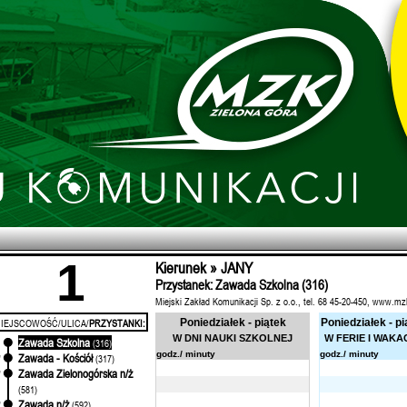
1
Kierunek » JANY
Przystanek: Zawada Szkolna (316)
Miejski Zakład Komunikacji Sp. z o.o., tel. 68 45-20-450, www.mz
IEJSCOWOŚĆ/ULICA/
PRZYSTANKI:
Poniedziałek - piątek
Poniedziałek - pi
W DNI NAUKI SZKOLNEJ
W FERIE I WAKA
Zawada Szkolna
'
(316)
godz./ minuty
godz./ minuty
Zawada - Kościół
'
(317)
Zawada Zielonogórska n/ż
'
(581)
Zawada n/ż
'
(592)