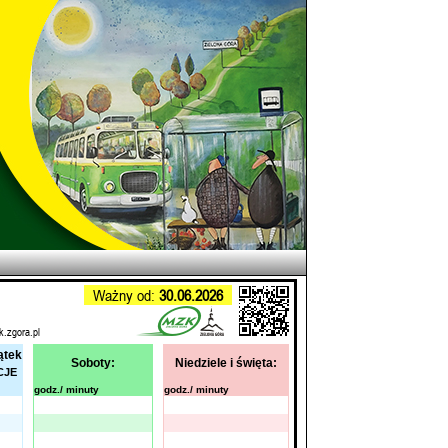
Ważny od:
30.06.2026
k.zgora.pl
ątek
Soboty:
Niedziele i święta:
CJE
godz./ minuty
godz./ minuty