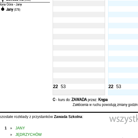
elona Góra - Jany
Jany
'
(578)
22
53
22
53
C
- kurs do:
ZAWADA
przez:
Krępa
Zakłócenia w ruchu powodują zmiany godzin
ozostałe rozkłady z przystanków
Zawada Szkolna
:
1
JANY
»
JĘDRZYCHÓW
»