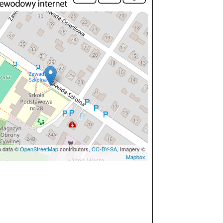
p data ©
OpenStreetMap
contributors,
CC-BY-SA
, Imagery ©
Mapbox