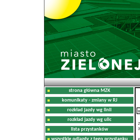
strona główna MZK
komunikaty - zmiany w RJ
rozkład jazdy wg linii
M
0
rozkład jazdy wg ulic
2
3
lista przystanków
wszystkie odjazdy z tego przystanku
6