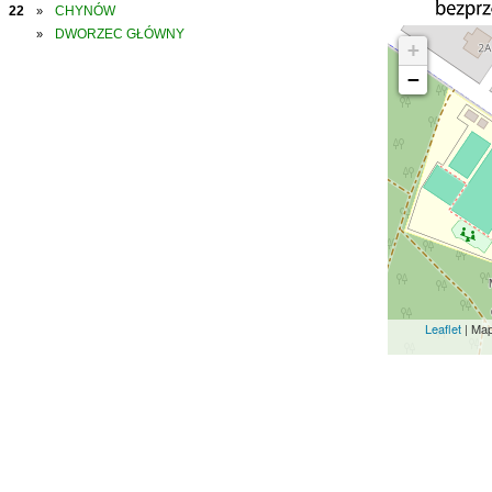
22
CHYNÓW
»
DWORZEC GŁÓWNY
»
+
−
Leaflet
| Ma