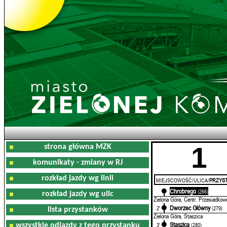
1
strona główna MZK
komunikaty - zmiany w RJ
rozkład jazdy wg linii
MIEJSCOWOŚĆ/ULICA/
PRZYST
Chrobrego
0'
(266)
rozkład jazdy wg ulic
Zielona Góra, Centr. Przesiadkow
Dworzec Główny
2'
(279)
lista przystanków
Zielona Góra, Staszica
Staszica
3'
(280)
wszystkie odjazdy z tego przystanku