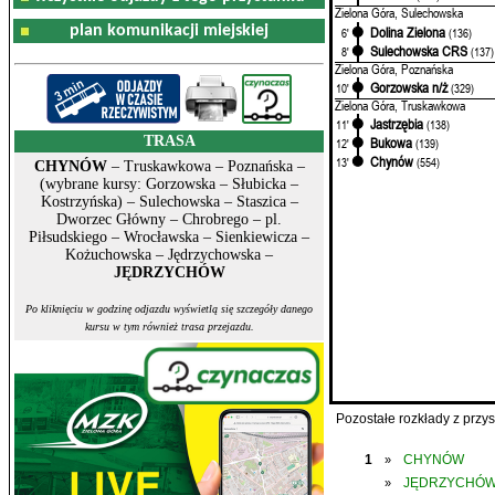
Zielona Góra, Sulechowska
plan komunikacji miejskiej
Dolina Zielona
6'
(136)
Sulechowska CRS
8'
(137)
Zielona Góra, Poznańska
Gorzowska n/ż
10'
(329)
Zielona Góra, Truskawkowa
Jastrzębia
11'
(138)
TRASA
Bukowa
12'
(139)
Chynów
13'
(554)
CHYNÓW
– Truskawkowa – Poznańska –
(wybrane kursy: Gorzowska – Słubicka –
Kostrzyńska) – Sulechowska – Staszica –
Dworzec Główny – Chrobrego – pl.
Piłsudskiego – Wrocławska – Sienkiewicza –
Kożuchowska – Jędrzychowska –
JĘDRZYCHÓW
Po kliknięciu w godzinę odjazdu wyświetlą się szczegóły danego
kursu w tym również trasa przejazdu.
Pozostałe rozkłady z prz
1
CHYNÓW
»
JĘDRZYCHÓ
»