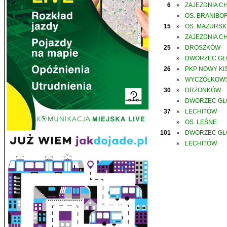
6
ZAJEZDNIA C
»
OS. BRANIBO
»
15
OS. MAZURSK
»
ZAJEZDNIA C
»
25
DROSZKÓW
»
DWORZEC G
»
26
PKP NOWY KIS
»
WYCZÓŁKOWS
»
30
DRZONKÓW
»
DWORZEC G
»
37
LECHITÓW
»
OS. LEŚNE
»
101
DWORZEC G
»
LECHITÓW
»