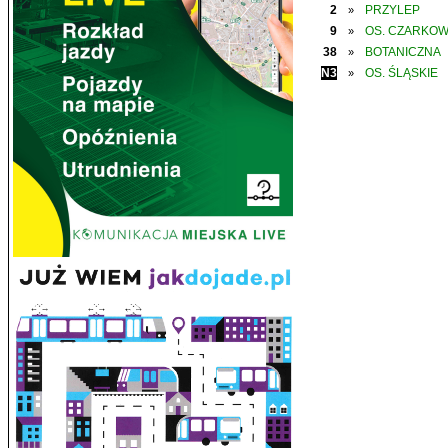
2
PRZYLEP
»
9
OS. CZARKO
»
38
BOTANICZNA
»
N3
OS. ŚLĄSKIE
»