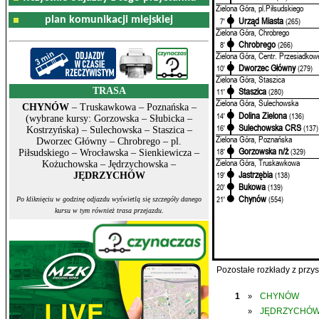
Zielona Góra, pl.Piłsudskiego
plan komunikacji miejskiej
Urząd Miasta
7'
(265)
Zielona Góra, Chrobrego
Chrobrego
8'
(266)
Zielona Góra, Centr. Przesiadkow
Dworzec Główny
10'
(279)
Zielona Góra, Staszica
TRASA
Staszica
11'
(280)
Zielona Góra, Sulechowska
CHYNÓW
– Truskawkowa – Poznańska –
Dolina Zielona
14'
(136)
(wybrane kursy: Gorzowska – Słubicka –
Sulechowska CRS
16'
(137)
Kostrzyńska) – Sulechowska – Staszica –
Zielona Góra, Poznańska
Dworzec Główny – Chrobrego – pl.
Gorzowska n/ż
18'
(329)
Piłsudskiego – Wrocławska – Sienkiewicza –
Zielona Góra, Truskawkowa
Kożuchowska – Jędrzychowska –
Jastrzębia
19'
(138)
JĘDRZYCHÓW
Bukowa
20'
(139)
Chynów
21'
(554)
Po kliknięciu w godzinę odjazdu wyświetlą się szczegóły danego
kursu w tym również trasa przejazdu.
Pozostałe rozkłady z prz
1
CHYNÓW
»
JĘDRZYCHÓ
»