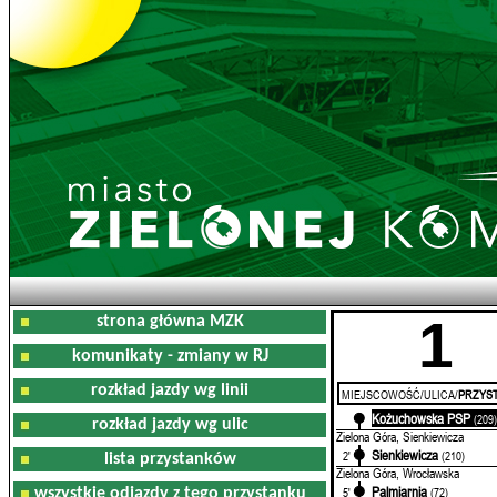
1
strona główna MZK
komunikaty - zmiany w RJ
rozkład jazdy wg linii
MIEJSCOWOŚĆ/ULICA/
PRZYST
Kożuchowska PSP
0'
(209
rozkład jazdy wg ulic
Zielona Góra, Sienkiewicza
Sienkiewicza
2'
(210)
lista przystanków
Zielona Góra, Wrocławska
Palmiarnia
5'
(72)
wszystkie odjazdy z tego przystanku