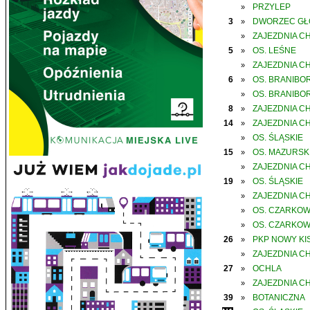
PRZYLEP
»
3
DWORZEC G
»
ZAJEZDNIA C
»
5
OS. LEŚNE
»
ZAJEZDNIA C
»
6
OS. BRANIBO
»
OS. BRANIBO
»
8
ZAJEZDNIA C
»
14
ZAJEZDNIA C
»
OS. ŚLĄSKIE
»
15
OS. MAZURSK
»
ZAJEZDNIA C
»
19
OS. ŚLĄSKIE
»
ZAJEZDNIA C
»
OS. CZARKO
»
OS. CZARKO
»
26
PKP NOWY KIS
»
ZAJEZDNIA C
»
27
OCHLA
»
ZAJEZDNIA C
»
39
BOTANICZNA
»