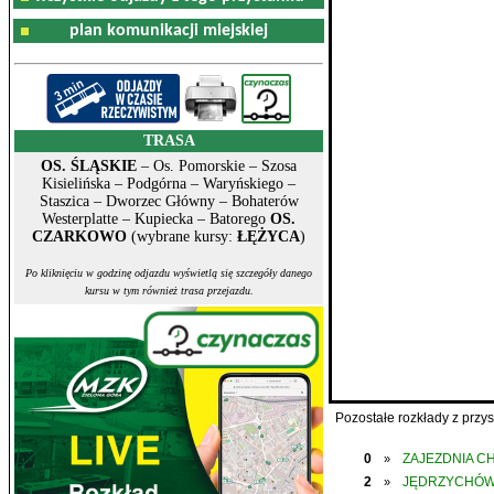
plan komunikacji miejskiej
TRASA
OS. ŚLĄSKIE
– Os. Pomorskie – Szosa
Kisielińska – Podgórna – Waryńskiego –
Staszica – Dworzec Główny – Bohaterów
Westerplatte – Kupiecka – Batorego
OS.
CZARKOWO
(wybrane kursy:
ŁĘŻYCA
)
Po kliknięciu w godzinę odjazdu wyświetlą się szczegóły danego
kursu w tym również trasa przejazdu.
Pozostałe rozkłady z prz
0
ZAJEZDNIA C
»
2
JĘDRZYCHÓ
»