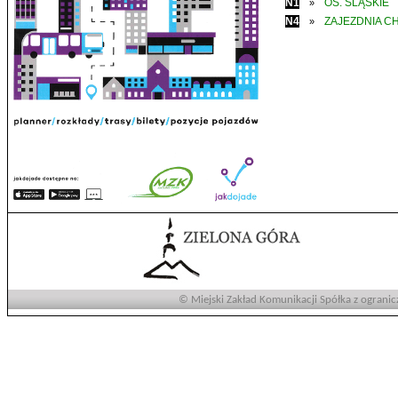
N1
OS. ŚLĄSKIE
»
N4
ZAJEZDNIA C
»
© Miejski Zakład Komunikacji Spółka z ogranic