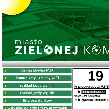
19
strona główna MZK
komunikaty - zmiany w RJ
rozkład jazdy wg linii
MIEJSCOWOŚĆ/ULICA/
PRZYST
Elektrociepłownia
0'
(79)
rozkład jazdy wg ulic
Zielona Góra, Chemiczna
Zajezdnia Chemiczna
1'
(
lista przystanków
wszystkie odjazdy z tego przystanku