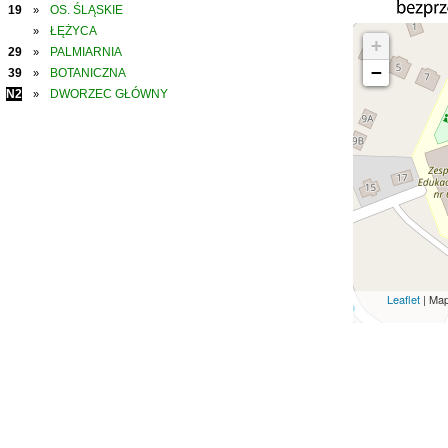
19
OS. ŚLĄSKIE
»
ŁĘŻYCA
»
+
29
PALMIARNIA
»
−
39
BOTANICZNA
»
N2
DWORZEC GŁÓWNY
»
Leaflet
| Ma