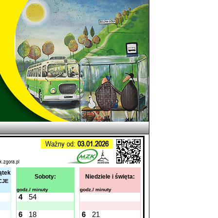
Ważny od:
03.01.2026
k.zgora.pl
ątek
Soboty:
Niedziele i święta:
CJE
godz./ minuty
godz./ minuty
4
54
6
18
6
21