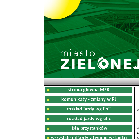
strona główna MZK
komunikaty - zmiany w RJ
rozkład jazdy wg linii
M
0
rozkład jazdy wg ulic
1
3
lista przystanków
4
wszystkie odjazdy z tego przystanku
5