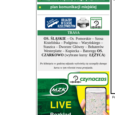
plan komunikacji miejskiej
TRASA
OS. ŚLĄSKIE
– Os. Pomorskie – Szosa
Kisielińska – Podgórna – Waryńskiego –
Staszica – Dworzec Główny – Bohaterów
Westerplatte – Kupiecka – Batorego
OS.
CZARKOWO
(wybrane kursy:
ŁĘŻYCA
)
Po kliknięciu w godzinę odjazdu wyświetlą się szczegóły danego
kursu w tym również trasa przejazdu.
P