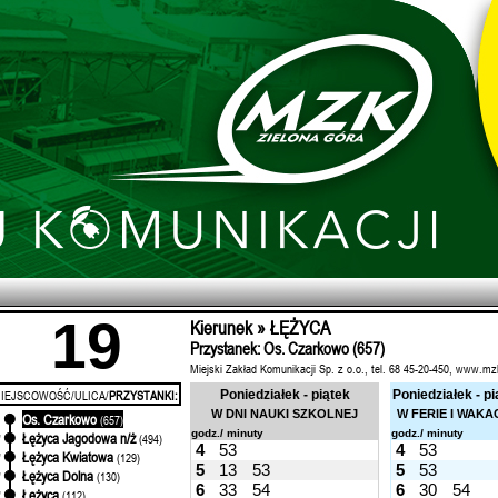
19
Kierunek » ŁĘŻYCA
Przystanek: Os. Czarkowo (657)
Miejski Zakład Komunikacji Sp. z o.o., tel. 68 45-20-450, www.mz
IEJSCOWOŚĆ/ULICA/
PRZYSTANKI:
Poniedziałek - piątek
Poniedziałek - pi
W DNI NAUKI SZKOLNEJ
W FERIE I WAKA
Os. Czarkowo
'
(657)
godz./ minuty
godz./ minuty
Łężyca Jagodowa n/ż
'
(494)
4
53
4
53
Łężyca Kwiatowa
'
(129)
5
13
53
5
53
Łężyca Dolna
'
(130)
6
33
54
6
30
54
Łężyca
'
(112)