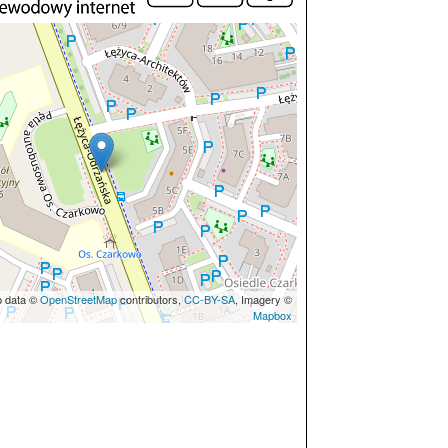
p data ©
OpenStreetMap
contributors,
CC-BY-SA
, Imagery ©
Mapbox