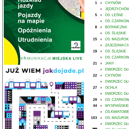
1
CHYNÓW
»
JĘDRZYCHÓ
»
5
OS. LEŚNE
»
OS. CZARKO
»
8
BOTANICZNA
»
OS. ŚLĄSKIE
»
15
OS. MAZURSK
»
ZAJEZDNIA C
»
19
OS. ŚLĄSKIE
»
OS. CZARKO
»
21
JANY
»
DWORZEC G
»
22
CHYNÓW
»
DWORZEC G
»
27
OCHLA
»
DWORZEC G
»
29
OS. CZARKO
»
44
WYSPIAŃSKI
»
OS.KWIATOW
»
103
OS. MAZURSK
»
DWORZEC G
»