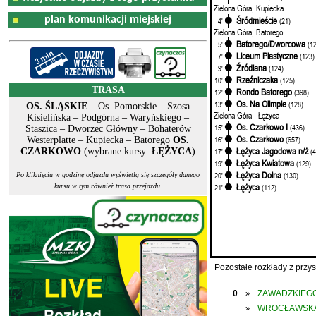
Zielona Góra, Kupiecka
plan komunikacji miejskiej
Śródmieście
4'
(21)
Zielona Góra, Batorego
Batorego/Dworcowa
5'
(1
Liceum Plastyczne
7'
(123)
Źródlana
9'
(124)
Rzeźniczaka
10'
(125)
TRASA
Rondo Batorego
12'
(398)
Os. Na Olimpie
13'
(128)
OS. ŚLĄSKIE
– Os. Pomorskie – Szosa
Zielona Góra - Łężyca
Kisielińska – Podgórna – Waryńskiego –
Os. Czarkowo I
15'
(436)
Staszica – Dworzec Główny – Bohaterów
Os. Czarkowo
16'
(657)
Westerplatte – Kupiecka – Batorego
OS.
Łężyca Jagodowa n/ż
CZARKOWO
(wybrane kursy:
ŁĘŻYCA
)
17'
(
Łężyca Kwiatowa
19'
(129)
Łężyca Dolna
20'
(130)
Po kliknięciu w godzinę odjazdu wyświetlą się szczegóły danego
Łężyca
kursu w tym również trasa przejazdu.
21'
(112)
Pozostałe rozkłady z prz
0
ZAWADZKIEGO
»
WROCŁAWSK
»