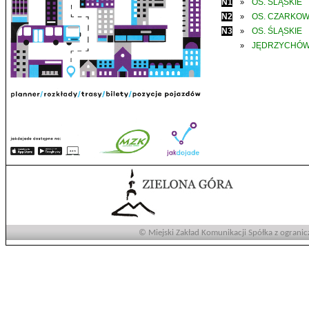
N1
OS. ŚLĄSKIE
»
N2
OS. CZARKO
»
N3
OS. ŚLĄSKIE
»
JĘDRZYCHÓ
»
© Miejski Zakład Komunikacji Spółka z ogranic