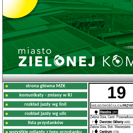
19
strona główna MZK
komunikaty - zmiany w RJ
rozkład jazdy wg linii
MIEJSCOWOŚĆ/ULICA/
PRZYST
Staszica
0'
(281)
rozkład jazdy wg ulic
Zielona Góra, Centr. Przesiadkow
Dworzec Główny
1'
(400)
lista przystanków
Zielona Góra, Boh. Westerplatte
Centrum
3'
(174)
wszystkie odjazdy z tego przystanku