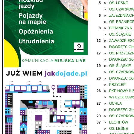
5
OS. LEŚNE
»
OS. CZARKO
»
6
ZAJEZDNIA C
»
OS. BRANIBO
»
8
BOTANICZNA
»
OS. ŚLĄSKIE
»
12
ZAWADZKIEGO
»
DWORZEC G
»
17
OS. PRZYJAŹN
»
DWORZEC G
»
19
OS. ŚLĄSKIE
»
OS. CZARKO
»
20
DWORZEC G
»
PRZYLEP
»
26
PKP NOWY KIS
»
WYCZÓŁKOWS
»
27
OCHLA
»
DWORZEC G
»
29
OS. CZARKO
»
37
LECHITÓW
»
OS. LEŚNE
»