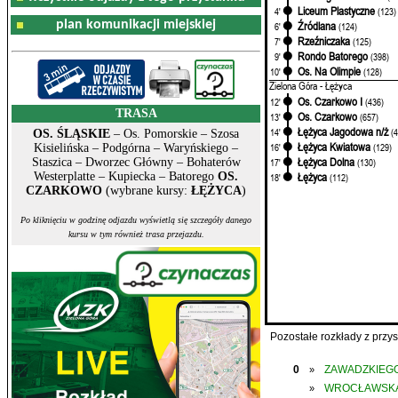
Liceum Plastyczne
4'
(123)
plan komunikacji miejskiej
Źródlana
6'
(124)
Rzeźniczaka
7'
(125)
Rondo Batorego
9'
(398)
Os. Na Olimpie
10'
(128)
Zielona Góra - Łężyca
Os. Czarkowo I
12'
(436)
TRASA
Os. Czarkowo
13'
(657)
Łężyca Jagodowa n/ż
14'
(
OS. ŚLĄSKIE
– Os. Pomorskie – Szosa
Łężyca Kwiatowa
16'
(129)
Kisielińska – Podgórna – Waryńskiego –
Łężyca Dolna
17'
(130)
Staszica – Dworzec Główny – Bohaterów
Łężyca
Westerplatte – Kupiecka – Batorego
OS.
18'
(112)
CZARKOWO
(wybrane kursy:
ŁĘŻYCA
)
Po kliknięciu w godzinę odjazdu wyświetlą się szczegóły danego
kursu w tym również trasa przejazdu.
Pozostałe rozkłady z prz
0
ZAWADZKIEGO
»
WROCŁAWSK
»