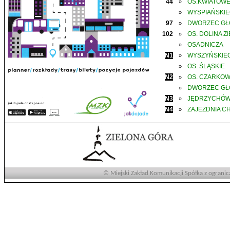
44
OS.KWIATOW
»
WYSPIAŃSKI
»
97
DWORZEC G
»
102
OS. DOLINA Z
»
OSADNICZA
»
N1
WYSZYŃSKIE
»
OS. ŚLĄSKIE
»
N2
OS. CZARKO
»
DWORZEC G
»
N3
JĘDRZYCHÓ
»
N4
ZAJEZDNIA C
»
© Miejski Zakład Komunikacji Spółka z ogranic