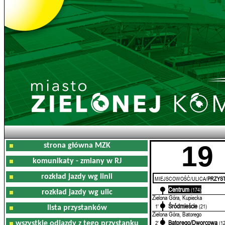
19
strona główna MZK
komunikaty - zmiany w RJ
rozkład jazdy wg linii
MIEJSCOWOŚĆ/ULICA/
PRZYST
Centrum
0'
(174)
rozkład jazdy wg ulic
Zielona Góra, Kupiecka
Śródmieście
1'
(21)
lista przystanków
Zielona Góra, Batorego
Batorego/Dworcowa
2'
(1
wszystkie odjazdy z tego przystanku