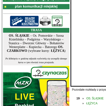
plan komunikacji miejskiej
TRASA
OS. ŚLĄSKIE
– Os. Pomorskie – Szosa
Kisielińska – Podgórna – Waryńskiego –
Staszica – Dworzec Główny – Bohaterów
Westerplatte – Kupiecka – Batorego
OS.
CZARKOWO
(wybrane kursy:
ŁĘŻYCA
)
Po kliknięciu w godzinę odjazdu wyświetlą się szczegóły danego
kursu w tym również trasa przejazdu.
Pozostałe rozkłady z prz
19
OS. ŚLĄSKIE
»
ŁĘŻYCA
»