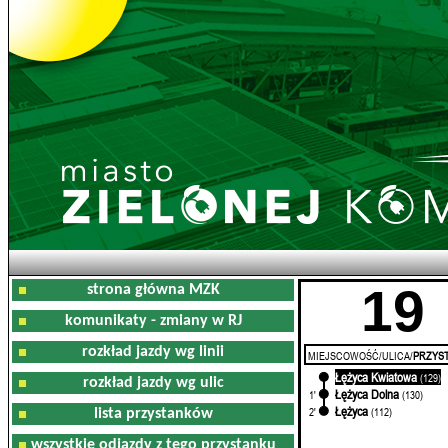
19
strona główna MZK
komunikaty - zmiany w RJ
rozkład jazdy wg linii
MIEJSCOWOŚĆ/ULICA/
PRZYST
Łężyca Kwiatowa
0'
(129)
rozkład jazdy wg ulic
Łężyca Dolna
1'
(130)
Łężyca
2'
(112)
lista przystanków
wszystkie odjazdy z tego przystanku