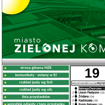
19
strona główna MZK
komunikaty - zmiany w RJ
rozkład jazdy wg linii
MIEJSCOWOŚĆ/ULICA/
PRZYST
Batorego/Dworcowa
0'
(1
rozkład jazdy wg ulic
Liceum Plastyczne
2'
(123)
Źródlana
4'
(124)
lista przystanków
Rzeźniczaka
5'
(125)
wszystkie odjazdy z tego przystanku
Rondo Batorego
7'
(398)