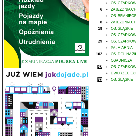
OS. CZARKO
»
6
ZAJEZDNIA C
»
OS. BRANIBO
»
8
ZAJEZDNIA C
»
19
OS. ŚLĄSKIE
»
OS. CZARKO
»
29
OS. CZARKO
»
PALMIARNIA
»
102
OS. DOLINA Z
»
OSADNICZA
»
N2
OS. CZARKO
»
DWORZEC G
»
N3
OS. ŚLĄSKIE
»