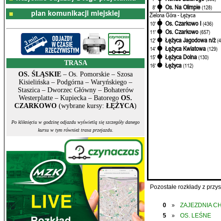
Os. Na Olimpie
8'
(128)
plan komunikacji miejskiej
Zielona Góra - Łężyca
Os. Czarkowo I
10'
(436)
Os. Czarkowo
11'
(657)
Łężyca Jagodowa n/ż
12'
(
Łężyca Kwiatowa
14'
(129)
Łężyca Dolna
15'
(130)
TRASA
Łężyca
16'
(112)
OS. ŚLĄSKIE
– Os. Pomorskie – Szosa
Kisielińska – Podgórna – Waryńskiego –
Staszica – Dworzec Główny – Bohaterów
Westerplatte – Kupiecka – Batorego
OS.
CZARKOWO
(wybrane kursy:
ŁĘŻYCA
)
Po kliknięciu w godzinę odjazdu wyświetlą się szczegóły danego
kursu w tym również trasa przejazdu.
Pozostałe rozkłady z prz
0
ZAJEZDNIA C
»
5
OS. LEŚNE
»