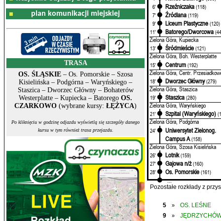
Rzeźniczaka
6'
(118)
plan komunikacji miejskiej
Źródlana
7'
(119)
Liceum Plastyczne
9'
(120)
Batorego/Dworcowa
11'
(4
Zielona Góra, Kupiecka
Śródmieście
13'
(121)
Zielona Góra, Boh. Westerplatte
TRASA
Centrum
15'
(192)
Zielona Góra, Centr. Przesiadkow
OS. ŚLĄSKIE
– Os. Pomorskie – Szosa
Dworzec Główny
18'
(279)
Kisielińska – Podgórna – Waryńskiego –
Zielona Góra, Staszica
Staszica – Dworzec Główny – Bohaterów
Staszica
19'
(280)
Westerplatte – Kupiecka – Batorego
OS.
Zielona Góra, Waryńskiego
CZARKOWO
(wybrane kursy:
ŁĘŻYCA
)
Szpital (Waryńskiego)
21'
(
Zielona Góra, Podgórna
Po kliknięciu w godzinę odjazdu wyświetlą się szczegóły danego
Uniwersytet Zielonog.
24'
kursu w tym również trasa przejazdu.
Campus A
(158)
Zielona Góra, Szosa Kisielińska
Lotnik
26'
(159)
Gajowa n/ż
27'
(160)
Os. Pomorskie
28'
(161)
...
Pozostałe rozkłady z prz
5
OS. LEŚNE
»
9
JĘDRZYCHÓ
»