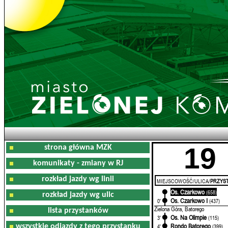
19
strona główna MZK
komunikaty - zmiany w RJ
rozkład jazdy wg linii
MIEJSCOWOŚĆ/ULICA/
PRZYST
Os. Czarkowo
0'
(658)
rozkład jazdy wg ulic
Os. Czarkowo I
0'
(437)
Zielona Góra, Batorego
lista przystanków
Os. Na Olimpie
3'
(115)
Rondo Batorego
wszystkie odjazdy z tego przystanku
4'
(399)