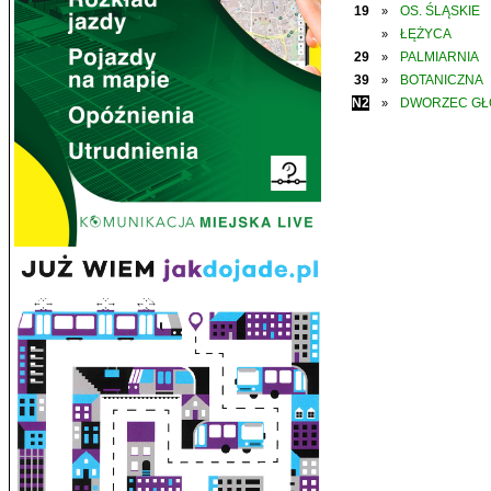
19
OS. ŚLĄSKIE
»
ŁĘŻYCA
»
29
PALMIARNIA
»
39
BOTANICZNA
»
N2
DWORZEC G
»