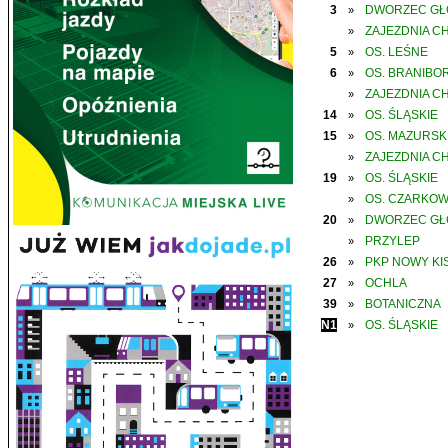
3
DWORZEC G
»
ZAJEZDNIA C
»
5
OS. LEŚNE
»
6
OS. BRANIBO
»
ZAJEZDNIA C
»
14
OS. ŚLĄSKIE
»
15
OS. MAZURSK
»
ZAJEZDNIA C
»
19
OS. ŚLĄSKIE
»
OS. CZARKO
»
20
DWORZEC G
»
PRZYLEP
»
26
PKP NOWY KIS
»
27
OCHLA
»
39
BOTANICZNA
»
N1
OS. ŚLĄSKIE
»