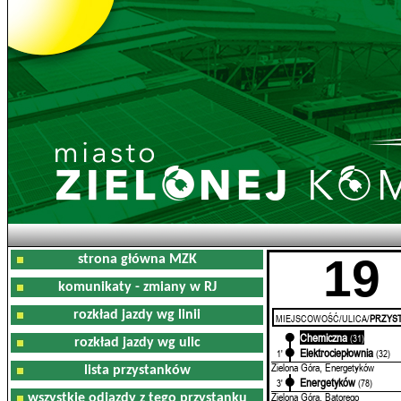
19
strona główna MZK
komunikaty - zmiany w RJ
rozkład jazdy wg linii
MIEJSCOWOŚĆ/ULICA/
PRZYST
Chemiczna
0'
(31)
rozkład jazdy wg ulic
Elektrociepłownia
1'
(32)
Zielona Góra, Energetyków
lista przystanków
Energetyków
3'
(78)
Zielona Góra, Batorego
wszystkie odjazdy z tego przystanku