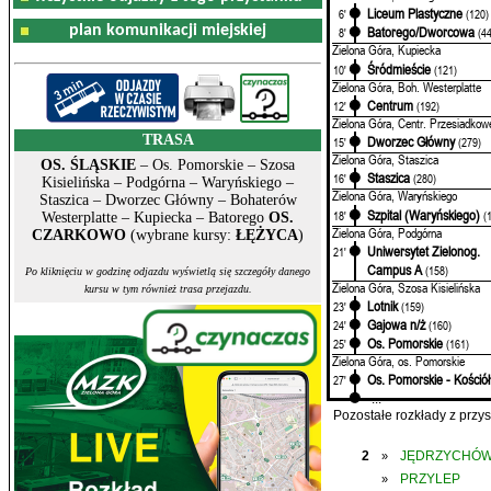
Liceum Plastyczne
6'
(120)
plan komunikacji miejskiej
Batorego/Dworcowa
8'
(4
Zielona Góra, Kupiecka
Śródmieście
10'
(121)
Zielona Góra, Boh. Westerplatte
Centrum
12'
(192)
Zielona Góra, Centr. Przesiadkow
TRASA
Dworzec Główny
15'
(279)
Zielona Góra, Staszica
OS. ŚLĄSKIE
– Os. Pomorskie – Szosa
Staszica
16'
(280)
Kisielińska – Podgórna – Waryńskiego –
Zielona Góra, Waryńskiego
Staszica – Dworzec Główny – Bohaterów
Szpital (Waryńskiego)
18'
(
Westerplatte – Kupiecka – Batorego
OS.
Zielona Góra, Podgórna
CZARKOWO
(wybrane kursy:
ŁĘŻYCA
)
Uniwersytet Zielonog.
21'
Campus A
(158)
Po kliknięciu w godzinę odjazdu wyświetlą się szczegóły danego
Zielona Góra, Szosa Kisielińska
kursu w tym również trasa przejazdu.
Lotnik
23'
(159)
Gajowa n/ż
24'
(160)
Os. Pomorskie
25'
(161)
Zielona Góra, os. Pomorskie
Os. Pomorskie - Kościół
27'
...
Pozostałe rozkłady z prz
2
JĘDRZYCHÓ
»
PRZYLEP
»