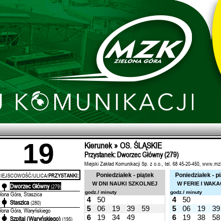
19
Kierunek » OS. ŚLĄSKIE
Przystanek: Dworzec Główny (279)
Miejski Zakład Komunikacji Sp. z o.o., tel. 68 45-20-450, www.mz
IEJSCOWOŚĆ/ULICA/
PRZYSTANKI:
Poniedziałek - piątek
Poniedziałek - p
W DNI NAUKI SZKOLNEJ
W FERIE I WAKA
Dworzec Główny
'
(279)
godz./ minuty
godz./ minuty
elona Góra, Staszica
4
50
4
50
Staszica
'
(280)
5
06
19
39
59
5
06
19
39
elona Góra, Waryńskiego
6
19
34
49
6
19
38
58
Szpital (Waryńskiego)
'
(195)