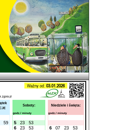
Ważny od:
03.01.2026
k.zgora.pl
iątek
Soboty:
Niedziele i święta:
CJE
godz./ minuty
godz./ minuty
59
5
23
53
6
23
53
6
07
23
53