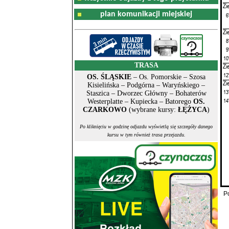
Zi
plan komunikacji miejskiej
6
Zi
8
9
10
TRASA
Zi
12
OS. ŚLĄSKIE
– Os. Pomorskie – Szosa
Zi
Kisielińska – Podgórna – Waryńskiego –
13
Staszica – Dworzec Główny – Bohaterów
14
Westerplatte – Kupiecka – Batorego
OS.
CZARKOWO
(wybrane kursy:
ŁĘŻYCA
)
Po kliknięciu w godzinę odjazdu wyświetlą się szczegóły danego
kursu w tym również trasa przejazdu.
P