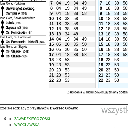
7
04
19
34
49
7
18
38
58
elona Góra, Podgórna
8
04
19
34
49
8
18
38
58
Uniwersytet Zielonog.
'
Campus A
9
04
18
38
58
9
18
38
58
(158)
elona Góra, Szosa Kisielińska
10
18
38
58
10
18
38
58
Lotnik
'
(159)
11
18
38
58
11
18
38
58
Gajowa n/ż
'
(160)
12
18
38
58
12
18
38
58
Os. Pomorskie
'
(161)
13
18
34
49
13
18
38
58
elona Góra, os. Pomorskie
14
04
19
34
49
14
18
38
58
Os. Pomorskie - Kościół
'
(348)
15
05
20
35
50
15
18
38
58
elona Góra, os. Śląskie
16
05
20
35
50
16
18
38
58
Os. Śląskie I
'
(349)
17
04
18
38
58
17
18
38
58
Os. Śląskie
'
(350)
18
23
53
18
23
53
19
23
53
19
23
53
20
23
53
20
23
53
21
23
53
21
23
53
22
23
53
22
23
53
Zakłócenia w ruchu powodują zmiany godzin
ozostałe rozkłady z przystanków
Dworzec Główny
:
0
ZAWADZKIEGO ZOŚKI
»
WROCŁAWSKA
»