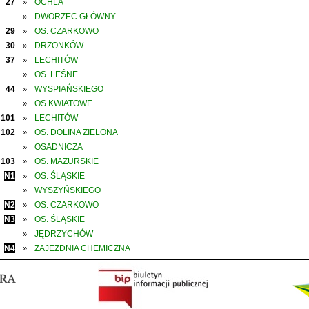
27
OCHLA
»
DWORZEC GŁÓWNY
»
29
OS. CZARKOWO
»
30
DRZONKÓW
»
37
LECHITÓW
»
OS. LEŚNE
»
44
WYSPIAŃSKIEGO
»
OS.KWIATOWE
»
101
LECHITÓW
»
102
OS. DOLINA ZIELONA
»
OSADNICZA
»
103
OS. MAZURSKIE
»
N1
OS. ŚLĄSKIE
»
WYSZYŃSKIEGO
»
N2
OS. CZARKOWO
»
N3
OS. ŚLĄSKIE
»
JĘDRZYCHÓW
»
N4
ZAJEZDNIA CHEMICZNA
»