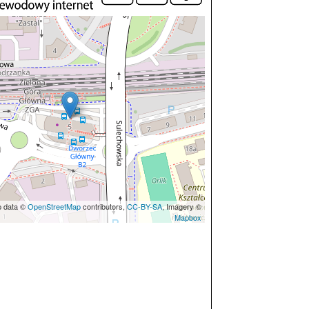
p data ©
OpenStreetMap
contributors,
CC-BY-SA
, Imagery ©
Mapbox