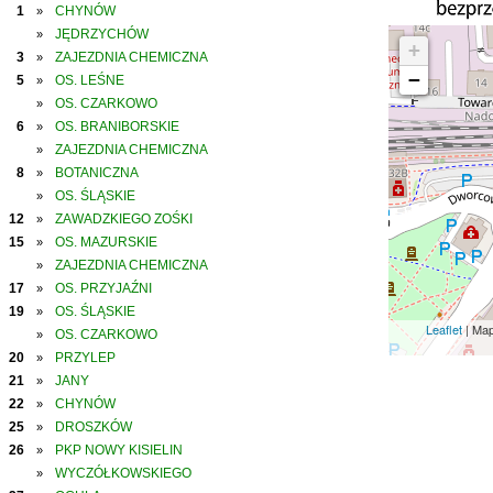
1
CHYNÓW
»
JĘDRZYCHÓW
»
+
3
ZAJEZDNIA CHEMICZNA
»
−
5
OS. LEŚNE
»
OS. CZARKOWO
»
6
OS. BRANIBORSKIE
»
ZAJEZDNIA CHEMICZNA
»
8
BOTANICZNA
»
OS. ŚLĄSKIE
»
12
ZAWADZKIEGO ZOŚKI
»
15
OS. MAZURSKIE
»
ZAJEZDNIA CHEMICZNA
»
17
OS. PRZYJAŹNI
»
19
OS. ŚLĄSKIE
»
Leaflet
| Ma
OS. CZARKOWO
»
20
PRZYLEP
»
21
JANY
»
22
CHYNÓW
»
25
DROSZKÓW
»
26
PKP NOWY KISIELIN
»
WYCZÓŁKOWSKIEGO
»