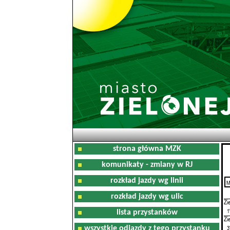
strona główna MZK
komunikaty - zmiany w RJ
rozkład jazdy wg linii
M
0
rozkład jazdy wg ulic
Zi
1
lista przystanków
Zi
3
wszystkie odjazdy z tego przystanku