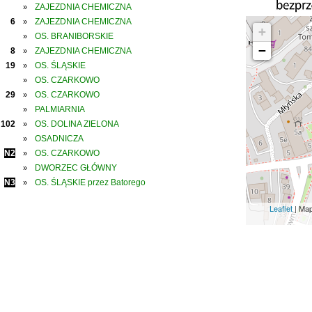
ZAJEZDNIA CHEMICZNA
»
6
ZAJEZDNIA CHEMICZNA
»
+
OS. BRANIBORSKIE
»
−
8
ZAJEZDNIA CHEMICZNA
»
19
OS. ŚLĄSKIE
»
OS. CZARKOWO
»
29
OS. CZARKOWO
»
PALMIARNIA
»
102
OS. DOLINA ZIELONA
»
OSADNICZA
»
N2
OS. CZARKOWO
»
DWORZEC GŁÓWNY
»
N3
OS. ŚLĄSKIE przez Batorego
»
Leaflet
| Ma