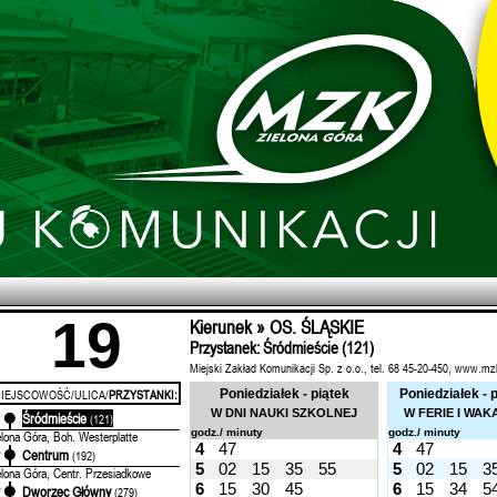
19
Kierunek » OS. ŚLĄSKIE
Przystanek: Śródmieście (121)
Miejski Zakład Komunikacji Sp. z o.o., tel. 68 45-20-450, www.mz
IEJSCOWOŚĆ/ULICA/
PRZYSTANKI:
Poniedziałek - piątek
Poniedziałek - 
W DNI NAUKI SZKOLNEJ
W FERIE I WAK
Śródmieście
'
(121)
godz./ minuty
godz./ minuty
elona Góra, Boh. Westerplatte
4
47
4
47
Centrum
'
(192)
5
02
15
35
55
5
02
15
3
elona Góra, Centr. Przesiadkowe
6
15
30
45
6
15
34
5
Dworzec Główny
'
(279)