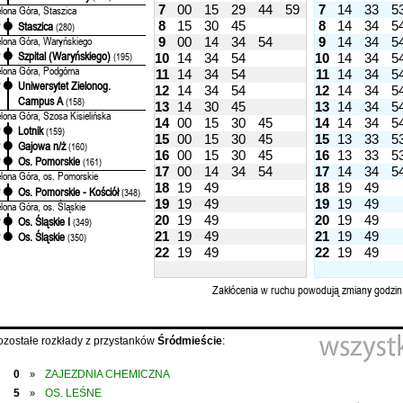
7
00
15
29
44
59
7
14
33
5
elona Góra, Staszica
8
15
30
45
8
14
34
5
Staszica
'
(280)
elona Góra, Waryńskiego
9
00
14
34
54
9
14
34
5
Szpital (Waryńskiego)
'
(195)
10
14
34
54
10
14
34
5
elona Góra, Podgórna
11
14
34
54
11
14
34
5
Uniwersytet Zielonog.
'
12
14
34
54
12
14
34
5
Campus A
(158)
13
14
30
45
13
14
34
5
elona Góra, Szosa Kisielińska
14
00
15
30
45
14
14
34
5
Lotnik
'
(159)
15
00
15
30
45
15
13
33
5
Gajowa n/ż
'
(160)
16
00
15
30
45
16
13
33
5
Os. Pomorskie
'
(161)
17
00
14
34
54
17
14
34
5
elona Góra, os. Pomorskie
18
19
49
18
19
49
Os. Pomorskie - Kościół
'
(348)
19
19
49
19
19
49
elona Góra, os. Śląskie
20
19
49
20
19
49
Os. Śląskie I
'
(349)
21
19
49
21
19
49
Os. Śląskie
'
(350)
22
19
49
22
19
49
Zakłócenia w ruchu powodują zmiany godzin
ozostałe rozkłady z przystanków
Śródmieście
:
0
ZAJEZDNIA CHEMICZNA
»
5
OS. LEŚNE
»