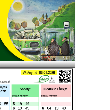
Ważny od:
03.01.2026
k.zgora.pl
piątek
Soboty:
Niedziele i święta:
ACJE
godz./ minuty
godz./ minuty
5
55
5
19
49
4
6
19
49
6
04
19
49