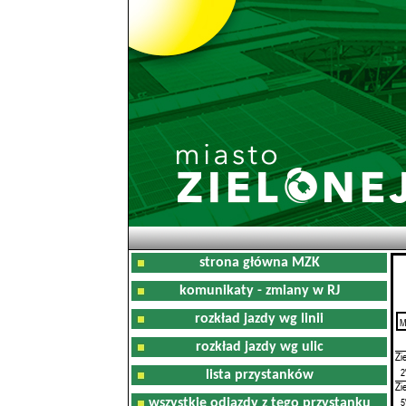
strona główna MZK
komunikaty - zmiany w RJ
rozkład jazdy wg linii
M
0
rozkład jazdy wg ulic
Zi
2
lista przystanków
Zi
5
wszystkie odjazdy z tego przystanku