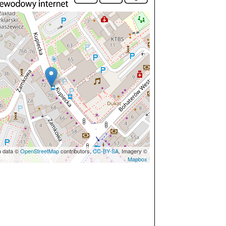
p data ©
OpenStreetMap
contributors,
CC-BY-SA
, Imagery ©
Mapbox