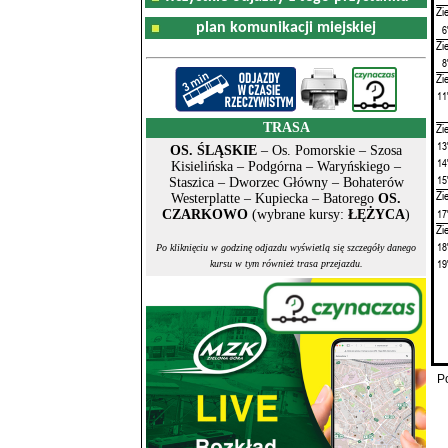
Zi
plan komunikacji miejskiej
6
Zi
8
Zi
11
TRASA
Zi
13
OS. ŚLĄSKIE
– Os. Pomorskie – Szosa
14
Kisielińska – Podgórna – Waryńskiego –
15
Staszica – Dworzec Główny – Bohaterów
Zi
Westerplatte – Kupiecka – Batorego
OS.
17
CZARKOWO
(wybrane kursy:
ŁĘŻYCA
)
Zi
18
Po kliknięciu w godzinę odjazdu wyświetlą się szczegóły danego
19
kursu w tym również trasa przejazdu.
P