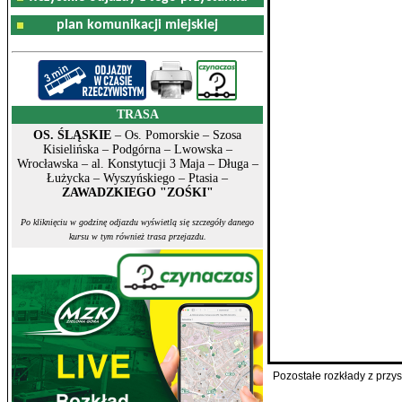
plan komunikacji miejskiej
TRASA
OS. ŚLĄSKIE
– Os. Pomorskie – Szosa
Kisielińska – Podgórna – Lwowska –
Wrocławska – al. Konstytucji 3 Maja – Długa –
Łużycka – Wyszyńskiego – Ptasia –
ZAWADZKIEGO "ZOŚKI"
Po kliknięciu w godzinę odjazdu wyświetlą się szczegóły danego
kursu w tym również trasa przejazdu.
Pozostałe rozkłady z prz