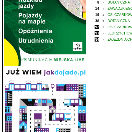
8
BOTANICZNA
»
14
ZAWADZKIEGO
»
19
OS. CZARKO
»
38
BOTANICZNA
»
N2
OS. CZARKO
»
N3
JĘDRZYCHÓ
»
N4
ZAJEZDNIA C
»