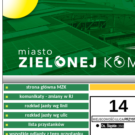
strona główna MZK
komunikaty - zmiany w RJ
14
rozkład jazdy wg linii
rozkład jazdy wg ulic
MIEJSCOWOŚĆ/ULICA/
PRZYST
lista przystanków
Os. Śląskie
0'
(350)
wszystkie odjazdy z tego przystanku