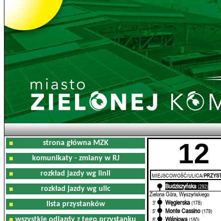
12
strona główna MZK
komunikaty - zmiany w RJ
rozkład jazdy wg linii
MIEJSCOWOŚĆ/ULICA/
PRZYST
Budziszyńska
0'
(292)
rozkład jazdy wg ulic
Zielona Góra, Wyszyńskiego
Węgierska
3'
(178)
lista przystanków
Monte Cassino
5'
(179)
Wiśniowa
wszystkie odjazdy z tego przystanku
8'
(180)