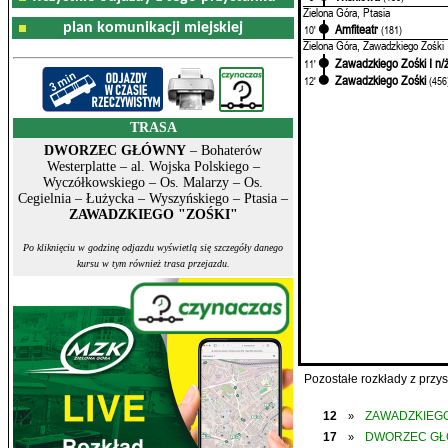
Zielona Góra, Ptasia
plan komunikacji miejskiej
Amfiteatr
10'
(181)
Zielona Góra, Zawadzkiego Zośki
Zawadzkiego Zośki I n/
11'
Zawadzkiego Zośki
12'
(456
TRASA
DWORZEC GŁÓWNY
– Bohaterów
Westerplatte – al. Wojska Polskiego –
Wyczółkowskiego – Os. Malarzy – Os.
Cegielnia – Łużycka – Wyszyńskiego – Ptasia –
ZAWADZKIEGO "ZOŚKI"
Po kliknięciu w godzinę odjazdu wyświetlą się szczegóły danego
kursu w tym również trasa przejazdu.
Pozostałe rozkłady z prz
12
ZAWADZKIEGO
»
17
DWORZEC G
»