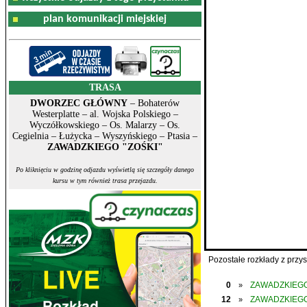
plan komunikacji miejskiej
TRASA
DWORZEC GŁÓWNY
– Bohaterów
Westerplatte – al. Wojska Polskiego –
Wyczółkowskiego – Os. Malarzy – Os.
Cegielnia – Łużycka – Wyszyńskiego – Ptasia –
ZAWADZKIEGO "ZOŚKI"
Po kliknięciu w godzinę odjazdu wyświetlą się szczegóły danego
kursu w tym również trasa przejazdu.
Pozostałe rozkłady z prz
0
ZAWADZKIEGO
»
12
ZAWADZKIEGO
»