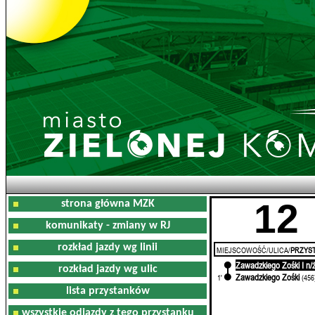
12
strona główna MZK
komunikaty - zmiany w RJ
rozkład jazdy wg linii
MIEJSCOWOŚĆ/ULICA/
PRZYST
Zawadzkiego Zośki I n/
0'
rozkład jazdy wg ulic
Zawadzkiego Zośki
1'
(456
lista przystanków
wszystkie odjazdy z tego przystanku