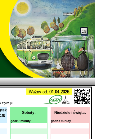
Ważny od:
01.04.2026
k.zgora.pl
ątek
Soboty:
Niedziele i święta:
CJE
godz./ minuty
godz./ minuty