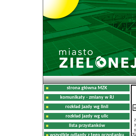
strona główna MZK
komunikaty - zmiany w RJ
rozkład jazdy wg linii
M
0
rozkład jazdy wg ulic
2
3
lista przystanków
5
Zi
wszystkie odjazdy z tego przystanku