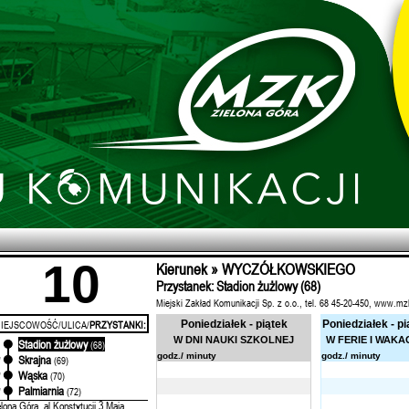
10
Kierunek » WYCZÓŁKOWSKIEGO
Przystanek: Stadion żużlowy (68)
Miejski Zakład Komunikacji Sp. z o.o., tel. 68 45-20-450, www.mz
IEJSCOWOŚĆ/ULICA/
PRZYSTANKI:
Poniedziałek - piątek
Poniedziałek - pi
W DNI NAUKI SZKOLNEJ
W FERIE I WAKA
Stadion żużlowy
'
(68)
godz./ minuty
godz./ minuty
Skrajna
'
(69)
Wąska
'
(70)
Palmiarnia
'
(72)
elona Góra, al.Konstytucji 3 Maja