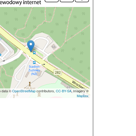
p data ©
OpenStreetMap
contributors,
CC-BY-SA
, Imagery ©
Mapbox