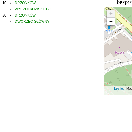
10
DRZONKÓW
»
WYCZÓŁKOWSKIEGO
»
+
30
DRZONKÓW
»
−
DWORZEC GŁÓWNY
»
Leaflet
| Ma