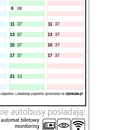
8
08
11
37
11
37
13
37
13
37
15
37
15
37
17
37
17
37
21
13
 odjazdów. Lokalizacje pojazdów sprawdzisz na
czynaczas.pl