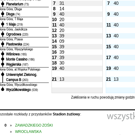
7
31
7
40
Planetarium
'
(73)
8
14
elona Góra, Długa
9
40
9
40
Długa
'
(74)
elona Góra, 1 Maja
10
20
1 Maja
'
(219)
11
40
11
40
elona Góra, Jaskółcza
12
20
Ogrodowa
'
(220)
13
39
13
40
elona Góra, Ptasia
14
09
Piastowska
'
(224)
15
39
15
40
elona Góra, Wyszyńskiego
16
39
Wiśniowa
'
(185)
17
39
17
40
Monte Cassino
'
(186)
18
30
Węgierska
'
(187)
19
40
19
40
elona Góra, al.Wojska Polskiego
Uniwersytet Zielonog.
'
21
13
21
13
Campus B
(263)
elona Góra, Wyczółkowskiego
Wyczółkowskiego
'
(539)
Zakłócenia w ruchu powodują zmiany godzin
ozostałe rozkłady z przystanków
Stadion żużlowy
:
0
ZAWADZKIEGO ZOŚKI
»
WROCŁAWSKA
»