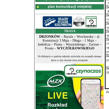
7
plan komunikacji miejskiej
Zi
9
Zi
11
Zi
14
TRASA
Zi
16
DRZONKÓW
– Racula – Wrocławska – al.
Zi
Konstytucji 3 Maja – Długa – 1 Maja –
17
Jaskółcza – Ptasia – Wyszyńskiego – Zacisze –
19
Prosta –
WYCZÓŁKOWSKIEGO
21
Zi
Po kliknięciu w godzinę odjazdu wyświetlą się szczegóły danego
21
kursu w tym również trasa przejazdu.
Zi
23
P