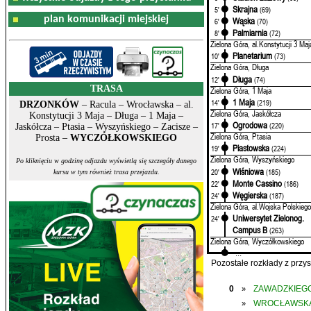
Skrajna
5'
(69)
plan komunikacji miejskiej
Wąska
6'
(70)
Palmiarnia
8'
(72)
Zielona Góra, al.Konstytucji 3 Maj
Planetarium
10'
(73)
Zielona Góra, Długa
Długa
12'
(74)
TRASA
Zielona Góra, 1 Maja
1 Maja
14'
(219)
DRZONKÓW
– Racula – Wrocławska – al.
Zielona Góra, Jaskółcza
Konstytucji 3 Maja – Długa – 1 Maja –
Ogrodowa
17'
(220)
Jaskółcza – Ptasia – Wyszyńskiego – Zacisze –
Zielona Góra, Ptasia
Prosta –
WYCZÓŁKOWSKIEGO
Piastowska
19'
(224)
Zielona Góra, Wyszyńskiego
Po kliknięciu w godzinę odjazdu wyświetlą się szczegóły danego
Wiśniowa
20'
(185)
kursu w tym również trasa przejazdu.
Monte Cassino
22'
(186)
Węgierska
24'
(187)
Zielona Góra, al.Wojska Polskiego
Uniwersytet Zielonog.
24'
Campus B
(263)
Zielona Góra, Wyczółkowskiego
...
Pozostałe rozkłady z prz
0
ZAWADZKIEGO
»
WROCŁAWSK
»