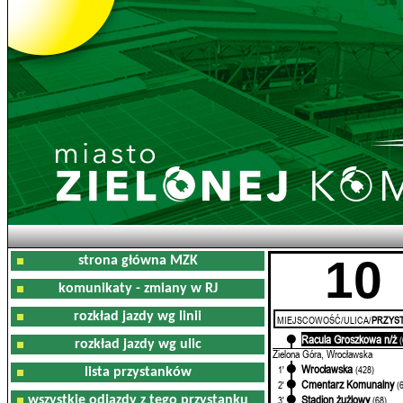
10
strona główna MZK
komunikaty - zmiany w RJ
rozkład jazdy wg linii
MIEJSCOWOŚĆ/ULICA/
PRZYST
Racula Groszkowa n/ż
0'
rozkład jazdy wg ulic
Zielona Góra, Wrocławska
Wrocławska
1'
(428)
lista przystanków
Cmentarz Komunalny
2'
(
Stadion żużlowy
wszystkie odjazdy z tego przystanku
3'
(68)