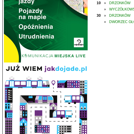
10
DRZONKÓW
»
WYCZÓŁKOWS
»
30
DRZONKÓW
»
DWORZEC G
»