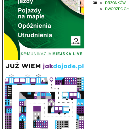
30
DRZONKÓW
»
DWORZEC G
»