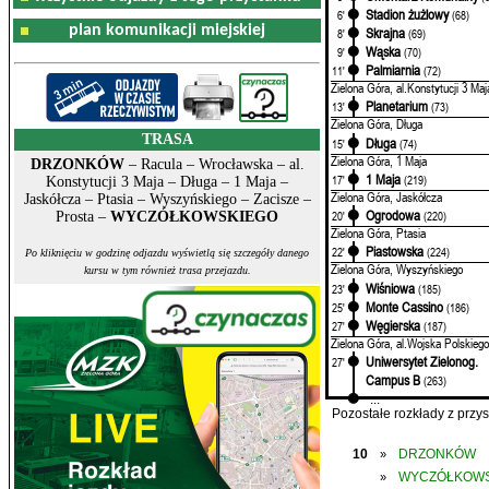
Stadion żużlowy
6'
(68)
plan komunikacji miejskiej
Skrajna
8'
(69)
Wąska
9'
(70)
Palmiarnia
11'
(72)
Zielona Góra, al.Konstytucji 3 Maj
Planetarium
13'
(73)
Zielona Góra, Długa
TRASA
Długa
15'
(74)
Zielona Góra, 1 Maja
DRZONKÓW
– Racula – Wrocławska – al.
1 Maja
17'
(219)
Konstytucji 3 Maja – Długa – 1 Maja –
Zielona Góra, Jaskółcza
Jaskółcza – Ptasia – Wyszyńskiego – Zacisze –
Ogrodowa
20'
(220)
Prosta –
WYCZÓŁKOWSKIEGO
Zielona Góra, Ptasia
Piastowska
22'
(224)
Po kliknięciu w godzinę odjazdu wyświetlą się szczegóły danego
Zielona Góra, Wyszyńskiego
kursu w tym również trasa przejazdu.
Wiśniowa
23'
(185)
Monte Cassino
25'
(186)
Węgierska
27'
(187)
Zielona Góra, al.Wojska Polskiego
Uniwersytet Zielonog.
27'
Campus B
(263)
...
Pozostałe rozkłady z prz
10
DRZONKÓW
»
WYCZÓŁKOWS
»