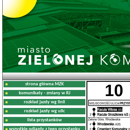
10
strona główna MZK
komunikaty - zmiany w RJ
rozkład jazdy wg linii
MIEJSCOWOŚĆ/ULICA/
PRZYST
Racula Witosa
0'
(65)
rozkład jazdy wg ulic
Racula Groszkowa n/ż
3'
Zielona Góra, Wrocławska
lista przystanków
Wrocławska
4'
(428)
Cmentarz Komunalny
wszystkie odjazdy z tego przystanku
5'
(