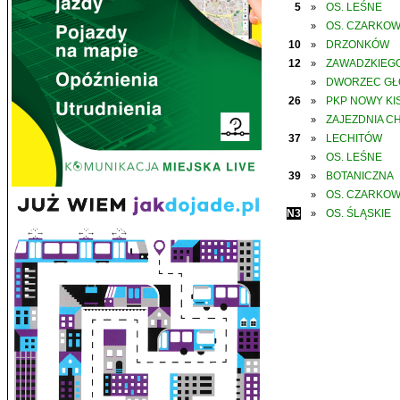
5
OS. LEŚNE
»
OS. CZARKO
»
10
DRZONKÓW
»
12
ZAWADZKIEGO
»
DWORZEC G
»
26
PKP NOWY KIS
»
ZAJEZDNIA C
»
37
LECHITÓW
»
OS. LEŚNE
»
39
BOTANICZNA
»
OS. CZARKO
»
N3
OS. ŚLĄSKIE
»