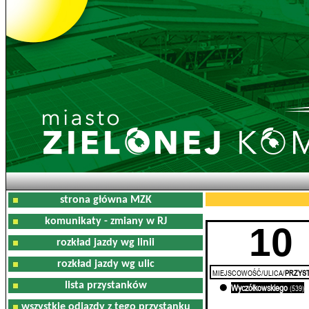
strona główna MZK
komunikaty - zmiany w RJ
10
rozkład jazdy wg linii
rozkład jazdy wg ulic
MIEJSCOWOŚĆ/ULICA/
PRZYST
lista przystanków
Wyczółkowskiego
0'
(539)
wszystkie odjazdy z tego przystanku