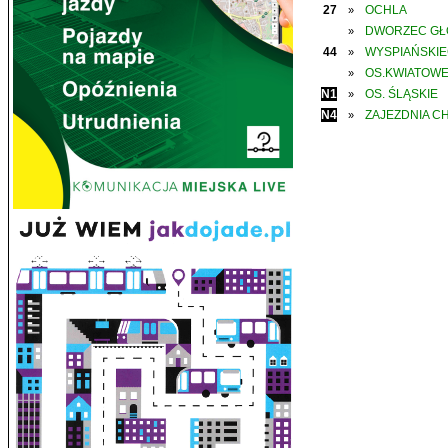
27
OCHLA
»
DWORZEC G
»
44
WYSPIAŃSKI
»
OS.KWIATOW
»
N1
OS. ŚLĄSKIE
»
N4
ZAJEZDNIA C
»