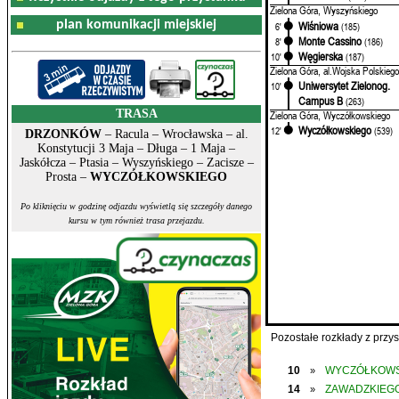
Zielona Góra, Wyszyńskiego
plan komunikacji miejskiej
Wiśniowa
6'
(185)
Monte Cassino
8'
(186)
Węgierska
10'
(187)
Zielona Góra, al.Wojska Polskiego
Uniwersytet Zielonog.
10'
Campus B
(263)
TRASA
Zielona Góra, Wyczółkowskiego
Wyczółkowskiego
12'
(539)
DRZONKÓW
– Racula – Wrocławska – al.
Konstytucji 3 Maja – Długa – 1 Maja –
Jaskółcza – Ptasia – Wyszyńskiego – Zacisze –
Prosta –
WYCZÓŁKOWSKIEGO
Po kliknięciu w godzinę odjazdu wyświetlą się szczegóły danego
kursu w tym również trasa przejazdu.
Pozostałe rozkłady z prz
10
WYCZÓŁKOWS
»
14
ZAWADZKIEGO
»