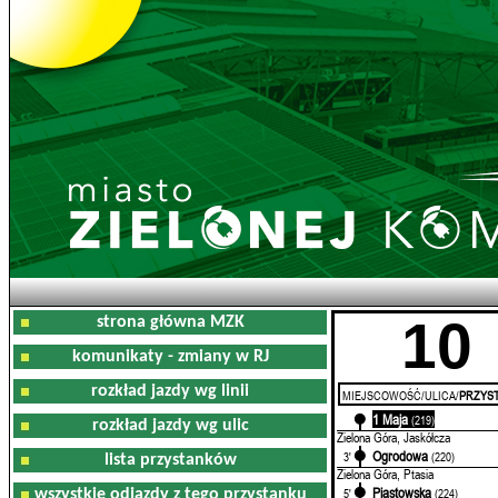
10
strona główna MZK
komunikaty - zmiany w RJ
rozkład jazdy wg linii
MIEJSCOWOŚĆ/ULICA/
PRZYST
1 Maja
0'
(219)
rozkład jazdy wg ulic
Zielona Góra, Jaskółcza
Ogrodowa
3'
(220)
lista przystanków
Zielona Góra, Ptasia
Piastowska
5'
(224)
wszystkie odjazdy z tego przystanku