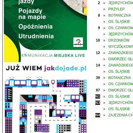
2
JĘDRZYCHÓ
»
PRZYLEP
»
8
BOTANICZNA
»
OS. ŚLĄSKIE
»
9
OS. CZARKO
»
JĘDRZYCHÓ
»
10
DRZONKÓW
»
WYCZÓŁKOWS
»
12
ZAWADZKIEGO
»
DWORZEC G
»
14
ZAWADZKIEGO
»
OS. ŚLĄSKIE
»
39
BOTANICZNA
»
OS. CZARKO
»
97
DWORZEC G
»
N1
OS. ŚLĄSKIE
»
N3
JĘDRZYCHÓ
»
OS. ŚLĄSKIE
»
N4
ZAJEZDNIA C
»