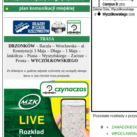
Campus B
(263)
plan komunikacji miejskiej
Zielona Góra, Wyczółkowskiego
Wyczółkowskiego
6'
(539)
TRASA
DRZONKÓW
– Racula – Wrocławska – al.
Konstytucji 3 Maja – Długa – 1 Maja –
Jaskółcza – Ptasia – Wyszyńskiego – Zacisze –
Prosta –
WYCZÓŁKOWSKIEGO
Po kliknięciu w godzinę odjazdu wyświetlą się szczegóły danego
kursu w tym również trasa przejazdu.
Pozostałe rozkłady z prz
0
ZAWADZKIEGO
»
WROCŁAWSK
»