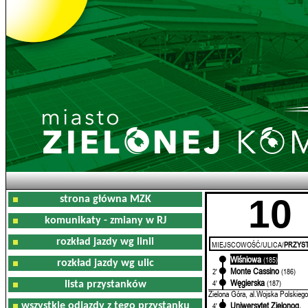
10
strona główna MZK
komunikaty - zmiany w RJ
rozkład jazdy wg linii
MIEJSCOWOŚĆ/ULICA/
PRZYST
Wiśniowa
0'
(185)
rozkład jazdy wg ulic
Monte Cassino
2'
(186)
Węgierska
4'
(187)
lista przystanków
Zielona Góra, al.Wojska Polskiego
Uniwersytet Zielonog.
wszystkie odjazdy z tego przystanku
4'