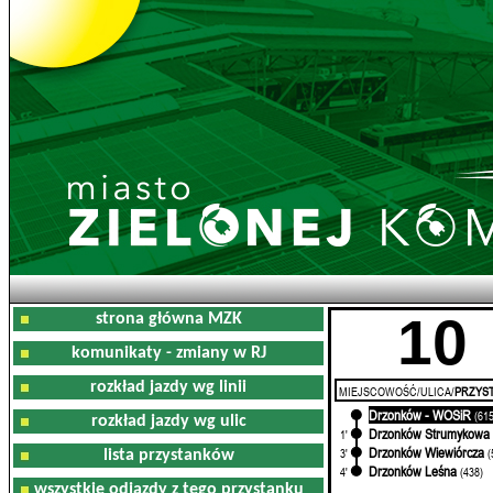
10
strona główna MZK
komunikaty - zmiany w RJ
rozkład jazdy wg linii
MIEJSCOWOŚĆ/ULICA/
PRZYST
Drzonków - WOSiR
0'
(615
rozkład jazdy wg ulic
Drzonków Strumykowa
1'
Drzonków Wiewiórcza
3'
(
lista przystanków
Drzonków Leśna
4'
(438)
wszystkie odjazdy z tego przystanku