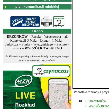
plan komunikacji miejskiej
TRASA
DRZONKÓW
– Racula – Wrocławska – al.
Konstytucji 3 Maja – Długa – 1 Maja –
Jaskółcza – Ptasia – Wyszyńskiego – Zacisze –
Prosta –
WYCZÓŁKOWSKIEGO
Po kliknięciu w godzinę odjazdu wyświetlą się szczegóły danego
kursu w tym również trasa przejazdu.
Pozostałe rozkłady z prz
10
DRZONKÓW
»
WYCZÓŁKOWS
»