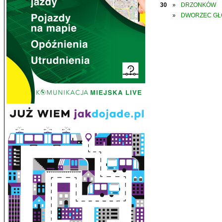
30
DRZONKÓW
»
DWORZEC G
»