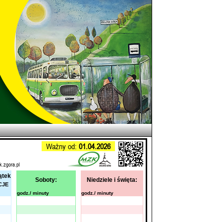
Ważny od:
01.04.2026
k.zgora.pl
ątek
Soboty:
Niedziele i święta:
CJE
godz./ minuty
godz./ minuty