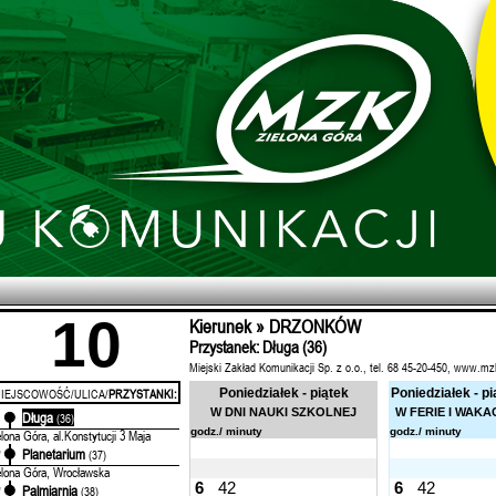
10
Kierunek » DRZONKÓW
Przystanek: Długa (36)
Miejski Zakład Komunikacji Sp. z o.o., tel. 68 45-20-450, www.mz
IEJSCOWOŚĆ/ULICA/
PRZYSTANKI:
Poniedziałek - piątek
Poniedziałek - pi
W DNI NAUKI SZKOLNEJ
W FERIE I WAKA
Długa
'
(36)
godz./ minuty
godz./ minuty
elona Góra, al.Konstytucji 3 Maja
Planetarium
'
(37)
elona Góra, Wrocławska
6
42
6
42
Palmiarnia
'
(38)