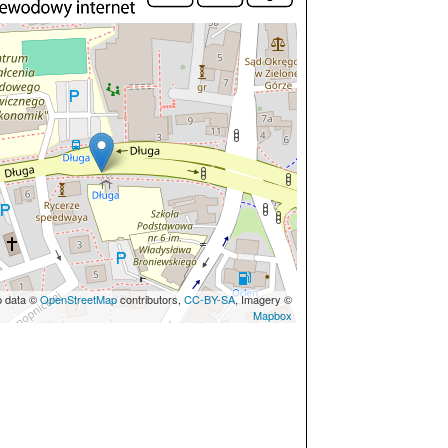
p data ©
OpenStreetMap
contributors,
CC-BY-SA
, Imagery ©
Mapbox