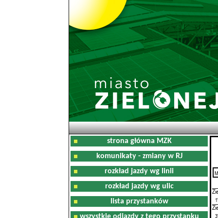
strona główna MZK
komunikaty - zmiany w RJ
rozkład jazdy wg linii
M
0
rozkład jazdy wg ulic
Zi
1
lista przystanków
Zi
3
wszystkie odjazdy z tego przystanku