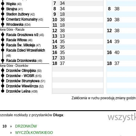
7
34
Wąska
'
(40)
8
34
8
38
Skrajna
'
(41)
9
18
Stadion żużlowy
'
(42)
Cmentarz Komunalny
10
38
10
38
'
(43)
Wrocławska
'
(634)
11
18
elona Góra - Racula
12
38
12
38
Racula Groszkowa n/ż
'
(45)
13
13
Racula Witosa
'
(46)
14
35
14
39
Racula Św. Mikołaja
'
(47)
15
35
Racula Dzieci Wrzesińskich
'
16
35
16
40
(48)
17
33
Racula Drzonkowska
'
(49)
18
37
18
37
elona Góra - Drzonków
Drzonków Olimpijska
'
(50)
Drzonków - WOSiR
'
(615)
Drzonków Strumykowa
'
(51)
Drzonków Wiewiórcza
'
(52)
Drzonków Leśna
'
(438)
Zakłócenia w ruchu powodują zmiany godzin
ozostałe rozkłady z przystanków
Długa
:
10
DRZONKÓW
»
WYCZÓŁKOWSKIEGO
»