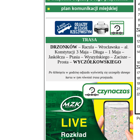
4
plan komunikacji miejskiej
5
7
8
9
Zi
10
TRASA
12
13
DRZONKÓW
– Racula – Wrocławska – al.
14
Konstytucji 3 Maja – Długa – 1 Maja –
Jaskółcza – Ptasia – Wyszyńskiego – Zacisze –
Prosta –
WYCZÓŁKOWSKIEGO
16
Zi
17
Po kliknięciu w godzinę odjazdu wyświetlą się szczegóły danego
18
kursu w tym również trasa przejazdu.
19
21
22
P