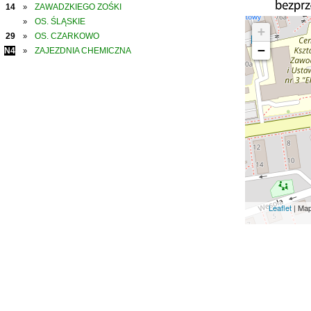
14
ZAWADZKIEGO ZOŚKI
»
OS. ŚLĄSKIE
»
+
29
OS. CZARKOWO
»
−
N4
ZAJEZDNIA CHEMICZNA
»
Leaflet
| Ma