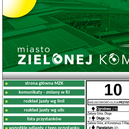
10
strona główna MZK
komunikaty - zmiany w RJ
rozkład jazdy wg linii
MIEJSCOWOŚĆ/ULICA/
PRZYST
Ogrodowa
0'
(216)
rozkład jazdy wg ulic
Zielona Góra, Długa
Długa
3'
(36)
lista przystanków
Zielona Góra, al.Konstytucji 3 Maj
Planetarium
4'
(37)
wszystkie odjazdy z tego przystanku