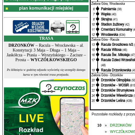
Zielona Góra, Wrocławska
plan komunikacji miejskiej
Palmiarnia
6'
(38)
Wąska
7'
(40)
Skrajna
8'
(41)
Stadion żużlowy
10'
(42)
Cmentarz Komunalny
11'
(
Wrocławska
12'
(634)
TRASA
Zielona Góra - Racula
Racula Groszkowa n/ż
13'
DRZONKÓW
– Racula – Wrocławska – al.
Racula Witosa
15'
(46)
Konstytucji 3 Maja – Długa – 1 Maja –
Racula Św. Mikołaja
16'
(47
Jaskółcza – Ptasia – Wyszyńskiego – Zacisze –
Racula Dzieci Wrzesińs
17'
Prosta –
WYCZÓŁKOWSKIEGO
(48)
Racula Drzonkowska
19'
(4
Po kliknięciu w godzinę odjazdu wyświetlą się szczegóły danego
Zielona Góra - Drzonków
kursu w tym również trasa przejazdu.
Drzonków Olimpijska
20'
(5
Drzonków - WOSiR
21'
(615
Drzonków Strumykowa
22'
Drzonków Wiewiórcza
24'
(
Drzonków Leśna
25'
(438)
Pozostałe rozkłady z prz
10
DRZONKÓW
»
WYCZÓŁKOWS
»