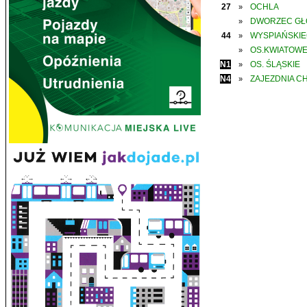
27
OCHLA
»
DWORZEC G
»
44
WYSPIAŃSKI
»
OS.KWIATOW
»
N1
OS. ŚLĄSKIE
»
N4
ZAJEZDNIA C
»