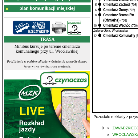
Cmentarz Zachód
5'
(706)
plan komunikacji miejskiej
Cmentarz Górny
6'
(707)
Cmentarz Brama Płn.
8'
(Chmielna)
(708)
Cmentarz Wschód
10'
(709)
Zielona Góra, Wrocławska
Cmentarz Komunalny
12'
(
TRASA
Minibus kursuje po terenie cmentarza
komunalnego przy ul. Wrocławskiej
Po kliknięciu w godzinę odjazdu wyświetlą się szczegóły danego
kursu w tym również trasa przejazdu.
Pozostałe rozkłady z prz
0
ZAWADZKIEGO
»
WROCŁAWSK
»