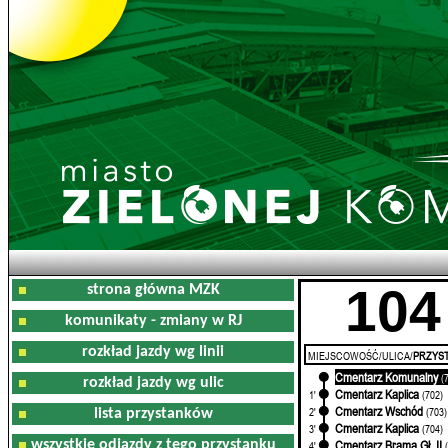
104
strona główna MZK
komunikaty - zmiany w RJ
rozkład jazdy wg linii
MIEJSCOWOŚĆ/ULICA/
PRZYST
Cmentarz Komunalny
0'
(
rozkład jazdy wg ulic
Cmentarz Kaplica
1'
(702)
Cmentarz Wschód
2'
(703)
lista przystanków
Cmentarz Kaplica
3'
(704)
wszystkie odjazdy z tego przystanku
Cmentarz Brama Gł. II
4'