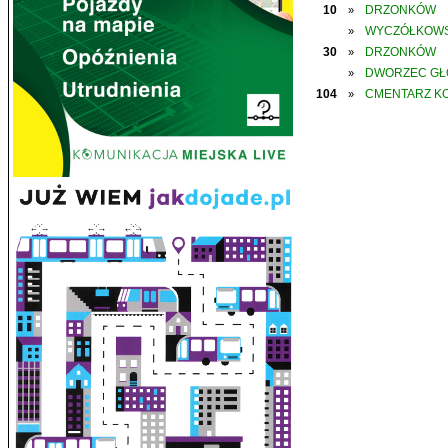
10
DRZONKÓW
»
WYCZÓŁKOWS
»
30
DRZONKÓW
»
DWORZEC G
»
104
CMENTARZ K
»