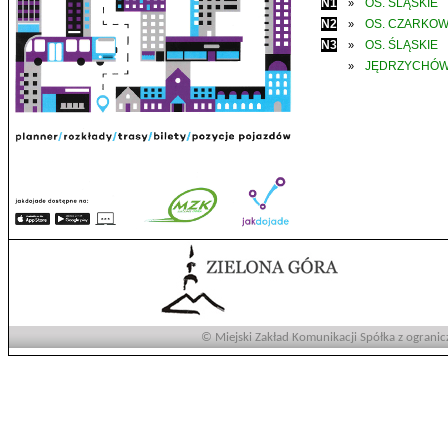
N1
OS. ŚLĄSKIE
»
N2
OS. CZARKO
»
N3
OS. ŚLĄSKIE
»
JĘDRZYCHÓ
»
© Miejski Zakład Komunikacji Spółka z ogranic