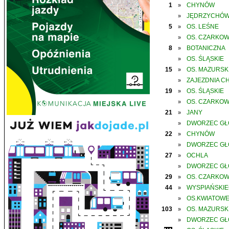
1
CHYNÓW
»
JĘDRZYCHÓ
»
5
OS. LEŚNE
»
OS. CZARKO
»
8
BOTANICZNA
»
OS. ŚLĄSKIE
»
15
OS. MAZURSK
»
ZAJEZDNIA C
»
19
OS. ŚLĄSKIE
»
OS. CZARKO
»
21
JANY
»
DWORZEC G
»
22
CHYNÓW
»
DWORZEC G
»
27
OCHLA
»
DWORZEC G
»
29
OS. CZARKO
»
44
WYSPIAŃSKI
»
OS.KWIATOW
»
103
OS. MAZURSK
»
DWORZEC G
»