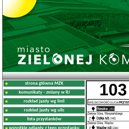
103
strona główna MZK
komunikaty - zmiany w RJ
rozkład jazdy wg linii
MIEJSCOWOŚĆ/ULICA/
PRZYST
Staszica
0'
(280)
rozkład jazdy wg ulic
Zielona Góra, Wyspiańskiego
Dzika n/ż
2'
(140)
lista przystanków
Zielona Góra, Wazów
Wazów n/ż
3'
(244)
wszystkie odjazdy z tego przystanku