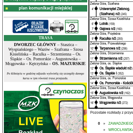
Zielona Góra, Szafrana
plan komunikacji miejskiej
Uniwersytet Zielonog.
4'
(Szafrana) n/ż
(245)
Zielona Góra, Szosa Kisielińska
Lotnik
6'
(159)
Gajowa n/ż
7'
(160)
Zielona Góra, Przyleśna
TRASA
Raculka n/ż
9'
(293)
Zielona Góra, Przewalskiego
DWORZEC GŁÓWNY
– Staszica –
Tarpanowa n/ż
10'
(256)
Wyspiańskiego – Wazów – Szafrana – Szosa
Zielona Góra, Strzemienna
Kisielińska – Raculka – Strzemienna – Os.
Strzemienna n/ż
11'
(257)
Śląskie – Os. Pomorskie – Augustowska –
Zielona Góra, os. Śląskie
Mrągowska – Kętrzyńska –
OS. MAZURSKIE
Os. Śląskie wiadukt n/ż
12'
Os. Śląskie I
13'
(352)
Po kliknięciu w godzinę odjazdu wyświetlą się szczegóły danego
Zielona Góra, os. Pomorskie
kursu w tym również trasa przejazdu.
Os. Pomorskie - Kościół
14'
Zielona Góra, Szosa Kisielińska
Augustowska n/ż
15'
(162)
Zielona Góra, Mrągowska
Mrągowska n/ż
16'
(272)
...
Pozostałe rozkłady z prz
0
ZAWADZKIEGO
»
WROCŁAWSK
»