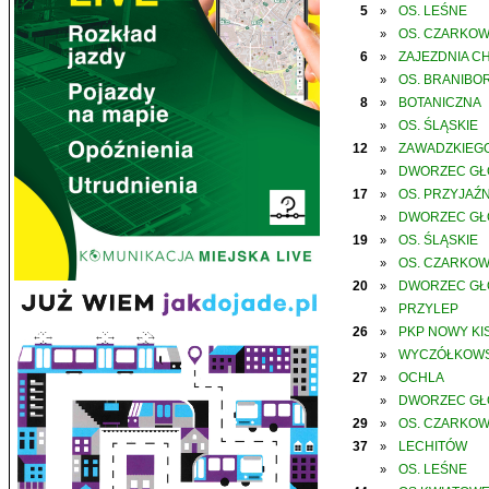
5
OS. LEŚNE
»
OS. CZARKO
»
6
ZAJEZDNIA C
»
OS. BRANIBO
»
8
BOTANICZNA
»
OS. ŚLĄSKIE
»
12
ZAWADZKIEGO
»
DWORZEC G
»
17
OS. PRZYJAŹN
»
DWORZEC G
»
19
OS. ŚLĄSKIE
»
OS. CZARKO
»
20
DWORZEC G
»
PRZYLEP
»
26
PKP NOWY KIS
»
WYCZÓŁKOWS
»
27
OCHLA
»
DWORZEC G
»
29
OS. CZARKO
»
37
LECHITÓW
»
OS. LEŚNE
»