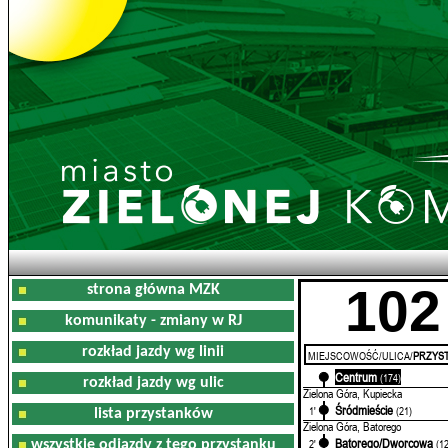
102
strona główna MZK
komunikaty - zmiany w RJ
rozkład jazdy wg linii
MIEJSCOWOŚĆ/ULICA/
PRZYST
Centrum
0'
(174)
rozkład jazdy wg ulic
Zielona Góra, Kupiecka
Śródmieście
1'
(21)
lista przystanków
Zielona Góra, Batorego
Batorego/Dworcowa
2'
(1
wszystkie odjazdy z tego przystanku