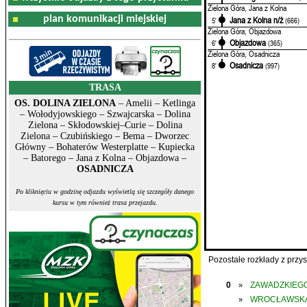
Zielona Góra, Jana z Kolna
plan komunikacji miejskiej
Jana z Kolna n/ż
5'
(666)
Zielona Góra, Objazdowa
Objazdowa
6'
(365)
Zielona Góra, Osadnicza
Osadnicza
8'
(997)
TRASA
OS. DOLINA ZIELONA
– Amelii – Ketlinga
– Wołodyjowskiego – Szwajcarska – Dolina
Zielona – Skłodowskiej–Curie – Dolina
Zielona – Czubińskiego – Bema – Dworzec
Główny – Bohaterów Westerplatte – Kupiecka
– Batorego – Jana z Kolna – Objazdowa –
OSADNICZA
Po kliknięciu w godzinę odjazdu wyświetlą się szczegóły danego
kursu w tym również trasa przejazdu.
Pozostałe rozkłady z prz
0
ZAWADZKIEGO
»
WROCŁAWSK
»