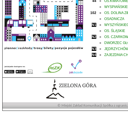
44
OS.KWIATOW
»
WYSPIAŃSKI
»
102
OS. DOLINA Z
»
OSADNICZA
»
N1
WYSZYŃSKIE
»
OS. ŚLĄSKIE
»
N2
OS. CZARKO
»
DWORZEC G
»
N3
JĘDRZYCHÓ
»
N4
ZAJEZDNIA C
»
© Miejski Zakład Komunikacji Spółka z ogranic