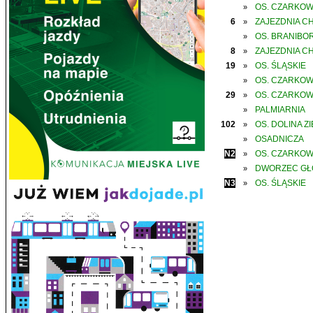
OS. CZARKO
»
6
ZAJEZDNIA C
»
OS. BRANIBO
»
8
ZAJEZDNIA C
»
19
OS. ŚLĄSKIE
»
OS. CZARKO
»
29
OS. CZARKO
»
PALMIARNIA
»
102
OS. DOLINA Z
»
OSADNICZA
»
N2
OS. CZARKO
»
DWORZEC G
»
N3
OS. ŚLĄSKIE
»