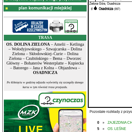
Zielona Góra, Osadnicza
plan komunikacji miejskiej
Osadnicza
6'
(997)
TRASA
OS. DOLINA ZIELONA
– Amelii – Ketlinga
– Wołodyjowskiego – Szwajcarska – Dolina
Zielona – Skłodowskiej–Curie – Dolina
Zielona – Czubińskiego – Bema – Dworzec
Główny – Bohaterów Westerplatte – Kupiecka
– Batorego – Jana z Kolna – Objazdowa –
OSADNICZA
Po kliknięciu w godzinę odjazdu wyświetlą się szczegóły danego
kursu w tym również trasa przejazdu.
Pozostałe rozkłady z prz
0
ZAJEZDNIA C
»
5
OS. LEŚNE
»