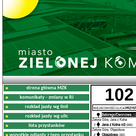
102
strona główna MZK
komunikaty - zmiany w RJ
rozkład jazdy wg linii
MIEJSCOWOŚĆ/ULICA/
PRZYST
Batorego/Dworcowa
0'
(1
rozkład jazdy wg ulic
Zielona Góra, Jana z Kolna
Jana z Kolna n/ż
3'
(666)
lista przystanków
Zielona Góra, Objazdowa
Objazdowa
4'
(365)
wszystkie odjazdy z tego przystanku