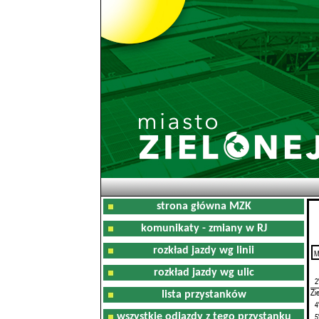
strona główna MZK
komunikaty - zmiany w RJ
rozkład jazdy wg linii
M
0
rozkład jazdy wg ulic
2
Zi
lista przystanków
4
wszystkie odjazdy z tego przystanku
5