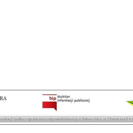
nikacji Spółka z ograniczoną odpowiedzialnością • Zielona Góra, ul. Chemiczna 8 • 