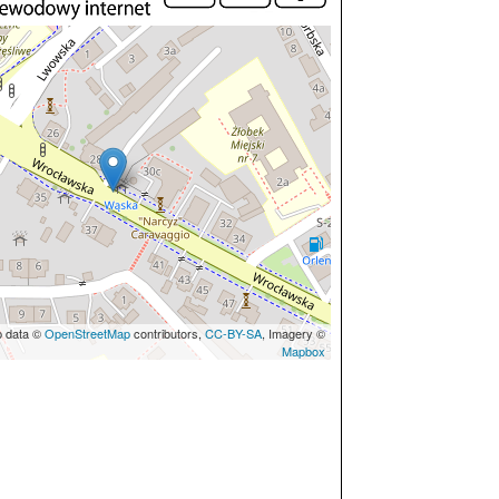
p data ©
OpenStreetMap
contributors,
CC-BY-SA
, Imagery ©
Mapbox