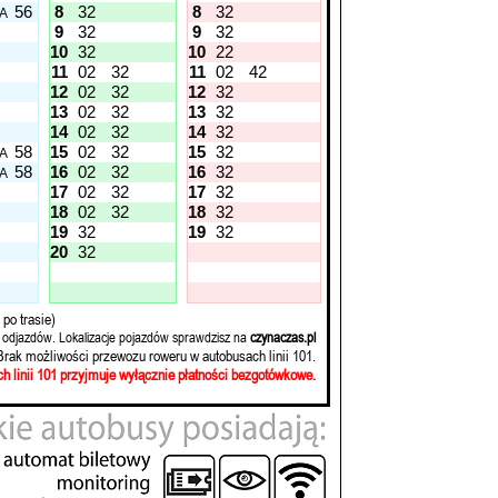
56
8
32
8
32
A
9
32
9
32
10
32
10
22
11
02
32
11
02
42
12
02
32
12
32
13
02
32
13
32
14
02
32
14
32
58
15
02
32
15
32
A
58
16
02
32
16
32
A
17
02
32
17
32
18
02
32
18
32
19
32
19
32
20
32
po trasie)
 odjazdów. Lokalizacje pojazdów sprawdzisz na
czynaczas.pl
Brak możliwości przewozu roweru w autobusach linii 101.
h linii 101 przyjmuje wyłącznie płatności bezgotówkowe.