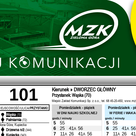
101
Kierunek » DWORZEC GŁÓWNY
Przystanek: Wąska (70)
Miejski Zakład Komunikacji Sp. z o.o., tel. 68 45-20-450, www.mz
IEJSCOWOŚĆ/ULICA/
PRZYSTANKI:
Poniedziałek - piątek
Poniedziałek - p
W DNI NAUKI SZKOLNEJ
W FERIE I WAK
Wąska
'
(70)
godz./ minuty
godz./ minuty
Palmiarnia
'
(72)
5
55
5
55
elona Góra, Kupiecka
6
25
41
56
6
25
41
56
A
A
Drzewna n/ż
'
(344)
7
11
26
41
56
7
11
26
41
A
A
A
Kupiecka
'
(343)