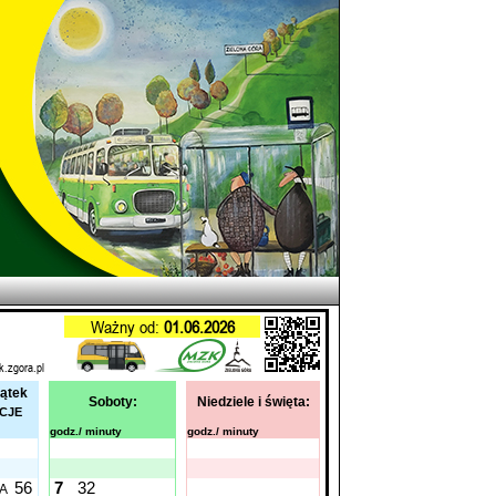
Ważny od:
01.06.2026
k.zgora.pl
iątek
Soboty:
Niedziele i święta:
ACJE
godz./ minuty
godz./ minuty
56
7
32
A