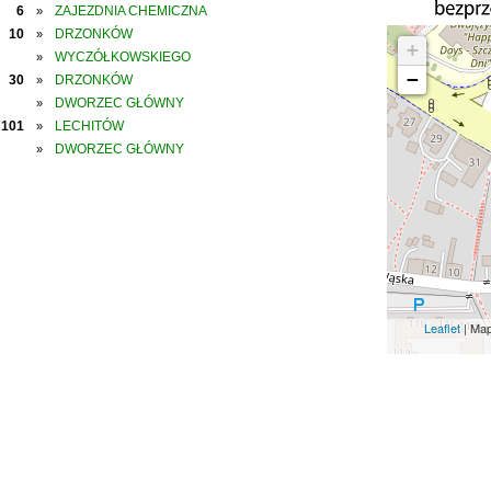
6
ZAJEZDNIA CHEMICZNA
»
10
DRZONKÓW
»
+
WYCZÓŁKOWSKIEGO
»
−
30
DRZONKÓW
»
DWORZEC GŁÓWNY
»
101
LECHITÓW
»
DWORZEC GŁÓWNY
»
Leaflet
| Ma