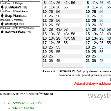
8
11
26
41
56
8
11
26
41
elona Góra, pl. Matejki
A
A
A
9
11
26
56
9
11
26
56
pl. Matejki n/ż
'
(323)
A
A
elona Góra, pl.Piłsudskiego
10
26
56
10
26
56
Urząd Miasta
'
(265)
11
26
56
11
26
56
elona Góra, Chrobrego
12
26
56
12
26
56
Chrobrego
'
(266)
13
26
58
13
26
58
elona Góra, Centr. Przesiadkowe
14
28
43
58
14
28
43
58
A
A
Dworzec Główny
'
(172)
15
13
28
43
58
15
13
28
43
A
A
A
16
13
28
43
58
16
13
28
43
A
A
A
17
12
25
55
17
12
25
55
A
A
18
25
55
18
25
55
19
25
55
19
25
55
20
25
20
25
21
05
45
21
05
45
A
- kurs do:
Palmiarnia P+R
(do przystanku Palmiarnia 
Zakłócenia w ruchu powodują zmiany godzin
Automat biletowy w autobusac
ozostałe rozkłady z przystanków
Wąska
:
0
ZAWADZKIEGO ZOŚKI
»
WROCŁAWSKA
»