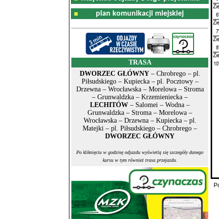
Zi
plan komunikacji miejskiej
6
Zi
7
Zi
8
Zi
TRASA
10
DWORZEC GŁÓWNY
– Chrobrego – pl.
Piłsudskiego – Kupiecka – pl. Pocztowy –
Drzewna – Wrocławska – Morelowa – Stroma
– Grunwaldzka – Krzemieniecka –
LECHITÓW
– Salomei – Wodna –
Grunwaldzka – Stroma – Morelowa –
Wrocławska – Drzewna – Kupiecka – pl.
Matejki – pl. Piłsudskiego – Chrobrego –
DWORZEC GŁÓWNY
Po kliknięciu w godzinę odjazdu wyświetlą się szczegóły danego
kursu w tym również trasa przejazdu.
P