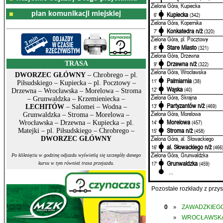
Zielona Góra, Kupiecka
plan komunikacji miejskiej
Kupiecka
6'
(342)
Zielona Góra, Kopernika
Konkatedra n/ż
7'
(320)
Zielona Góra, pl. Pocztowy
Stare Miasto
8'
(321)
Zielona Góra, Drzewna
TRASA
Drzewna n/ż
9'
(322)
Zielona Góra, Wrocławska
DWORZEC GŁÓWNY
– Chrobrego – pl.
Palmiarnia
11'
(38)
Piłsudskiego – Kupiecka – pl. Pocztowy –
Wąska
12'
(40)
Drzewna – Wrocławska – Morelowa – Stroma
Zielona Góra, Skrajna
– Grunwaldzka – Krzemieniecka –
Partyzantów n/ż
13'
(469)
LECHITÓW
– Salomei – Wodna –
Zielona Góra, Morelowa
Grunwaldzka – Stroma – Morelowa –
Morelowa
14'
(457)
Wrocławska – Drzewna – Kupiecka – pl.
Stroma n/ż
15'
(458)
Matejki – pl. Piłsudskiego – Chrobrego –
Zielona Góra, al. Słowackiego
DWORZEC GŁÓWNY
al. Słowackiego n/ż
16'
(466
Zielona Góra, Grunwaldzka
Po kliknięciu w godzinę odjazdu wyświetlą się szczegóły danego
Grunwaldzka
17'
(459)
kursu w tym również trasa przejazdu.
...
Pozostałe rozkłady z prz
0
ZAWADZKIEGO
»
WROCŁAWSK
»