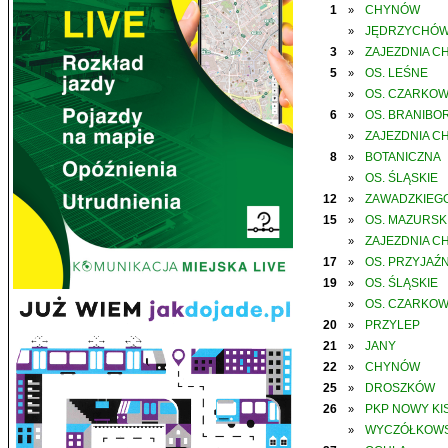
1
CHYNÓW
»
JĘDRZYCHÓ
»
3
ZAJEZDNIA C
»
5
OS. LEŚNE
»
OS. CZARKO
»
6
OS. BRANIBO
»
ZAJEZDNIA C
»
8
BOTANICZNA
»
OS. ŚLĄSKIE
»
12
ZAWADZKIEGO
»
15
OS. MAZURSK
»
ZAJEZDNIA C
»
17
OS. PRZYJAŹN
»
19
OS. ŚLĄSKIE
»
OS. CZARKO
»
20
PRZYLEP
»
21
JANY
»
22
CHYNÓW
»
25
DROSZKÓW
»
26
PKP NOWY KIS
»
WYCZÓŁKOWS
»