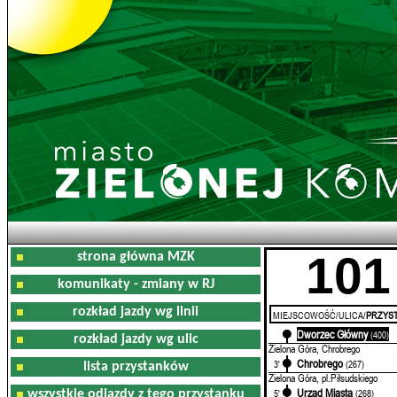
101
strona główna MZK
komunikaty - zmiany w RJ
rozkład jazdy wg linii
MIEJSCOWOŚĆ/ULICA/
PRZYST
Dworzec Główny
1'
(400)
rozkład jazdy wg ulic
Zielona Góra, Chrobrego
Chrobrego
3'
(267)
lista przystanków
Zielona Góra, pl.Piłsudskiego
Urząd Miasta
5'
(268)
wszystkie odjazdy z tego przystanku