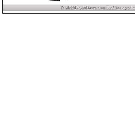
© Miejski Zakład Komunikacji Spółka z ogranic