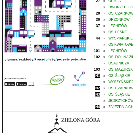
27
OCHLA
»
DWORZEC G
»
29
OS. CZARKO
»
30
DRZONKÓW
»
37
LECHITÓW
»
OS. LEŚNE
»
44
WYSPIAŃSKI
»
OS.KWIATOW
»
101
LECHITÓW
»
102
OS. DOLINA Z
»
OSADNICZA
»
103
OS. MAZURSK
»
N1
OS. ŚLĄSKIE
»
WYSZYŃSKIE
»
N2
OS. CZARKO
»
N3
OS. ŚLĄSKIE
»
JĘDRZYCHÓ
»
N4
ZAJEZDNIA C
»