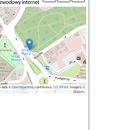
p data ©
OpenStreetMap
contributors,
CC-BY-SA
, Imagery ©
Mapbox