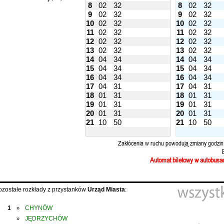
8
02
32
8
02
32
9
02
32
9
02
32
10
02
32
10
02
32
11
02
32
11
02
32
12
02
32
12
02
32
13
02
32
13
02
32
14
04
34
14
04
34
15
04
34
15
04
34
16
04
34
16
04
34
17
04
31
17
04
31
18
01
31
18
01
31
19
01
31
19
01
31
20
01
31
20
01
31
21
10
50
21
10
50
Zakłócenia w ruchu powodują zmiany godzin
Automat biletowy w autobusac
ozostałe rozkłady z przystanków
Urząd Miasta
:
1
CHYNÓW
»
JĘDRZYCHÓW
»