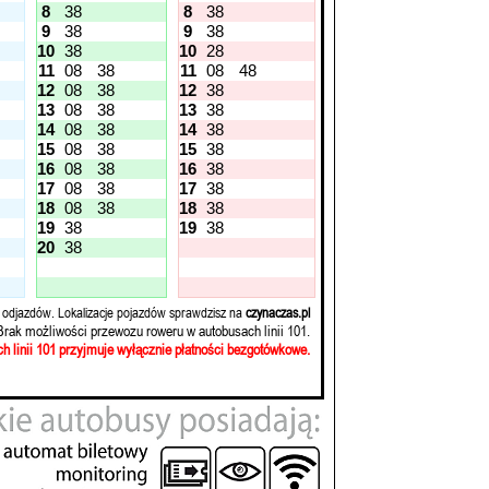
8
38
8
38
9
38
9
38
10
38
10
28
11
08
38
11
08
48
12
08
38
12
38
13
08
38
13
38
14
08
38
14
38
15
08
38
15
38
16
08
38
16
38
17
08
38
17
38
18
08
38
18
38
19
38
19
38
20
38
 odjazdów. Lokalizacje pojazdów sprawdzisz na
czynaczas.pl
Brak możliwości przewozu roweru w autobusach linii 101.
h linii 101 przyjmuje wyłącznie płatności bezgotówkowe.