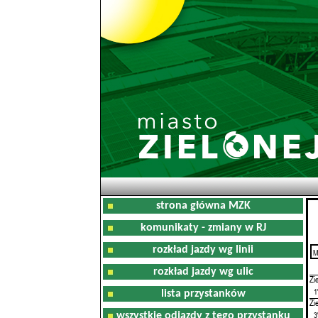
strona główna MZK
komunikaty - zmiany w RJ
rozkład jazdy wg linii
M
0
rozkład jazdy wg ulic
Zi
1
lista przystanków
Zi
3
wszystkie odjazdy z tego przystanku