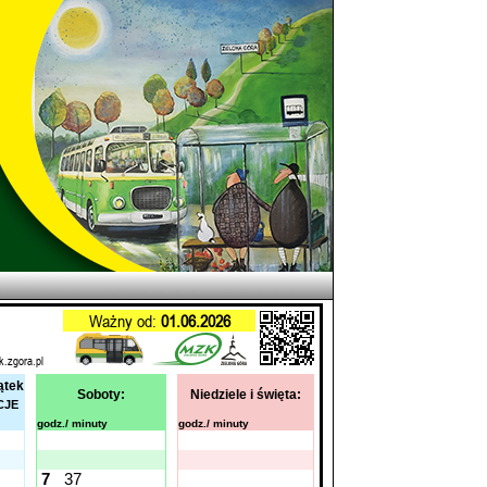
Ważny od:
01.06.2026
k.zgora.pl
ątek
Soboty:
Niedziele i święta:
CJE
godz./ minuty
godz./ minuty
7
37