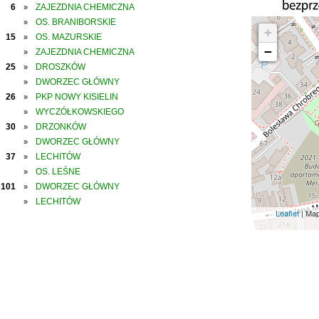
6
ZAJEZDNIA CHEMICZNA
»
OS. BRANIBORSKIE
»
+
15
OS. MAZURSKIE
»
−
ZAJEZDNIA CHEMICZNA
»
25
DROSZKÓW
»
DWORZEC GŁÓWNY
»
26
PKP NOWY KISIELIN
»
WYCZÓŁKOWSKIEGO
»
30
DRZONKÓW
»
DWORZEC GŁÓWNY
»
37
LECHITÓW
»
OS. LEŚNE
»
101
DWORZEC GŁÓWNY
»
LECHITÓW
»
Leaflet
| Ma