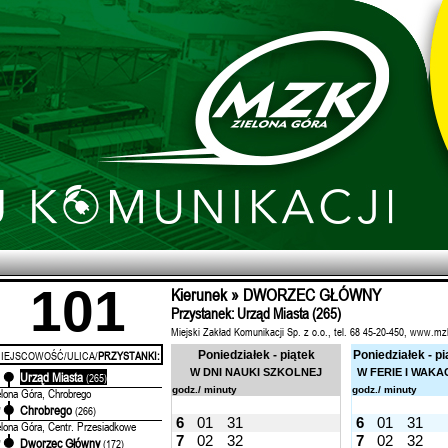
101
Kierunek » DWORZEC GŁÓWNY
Przystanek: Urząd Miasta (265)
Miejski Zakład Komunikacji Sp. z o.o., tel. 68 45-20-450, www.mz
IEJSCOWOŚĆ/ULICA/
PRZYSTANKI:
Poniedziałek - piątek
Poniedziałek - pi
W DNI NAUKI SZKOLNEJ
W FERIE I WAKA
Urząd Miasta
'
(265)
godz./ minuty
godz./ minuty
elona Góra, Chrobrego
Chrobrego
'
(266)
6
01
31
6
01
31
elona Góra, Centr. Przesiadkowe
7
02
32
7
02
32
Dworzec Główny
'
(172)