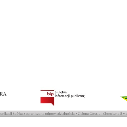
nikacji Spółka z ograniczoną odpowiedzialnością • Zielona Góra, ul. Chemiczna 8 • 