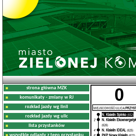
0
strona główna MZK
komunikaty - zmiany w RJ
rozkład jazdy wg linii
MIEJSCOWOŚĆ/ULICA/
PRZYST
N. Kisielin Spinko
0'
(652)
rozkład jazdy wg ulic
N. Kisielin Ekoenergety
2'
(626)
lista przystanków
N. Kisielin IDEAL
4'
(625)
wszystkie odjazdy z tego przystanku
PKP Nowy Kisielin
6'
(622)