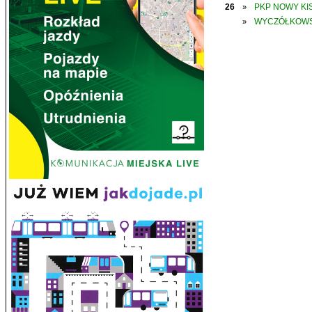
26
PKP NOWY KIS
»
WYCZÓŁKOWS
»