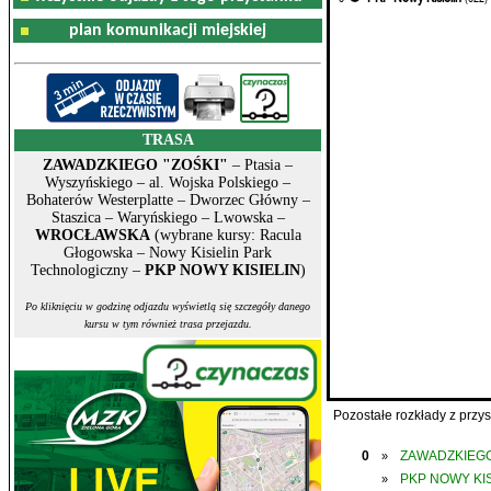
plan komunikacji miejskiej
TRASA
ZAWADZKIEGO "ZOŚKI"
– Ptasia –
Wyszyńskiego – al. Wojska Polskiego –
Bohaterów Westerplatte – Dworzec Główny –
Staszica – Waryńskiego – Lwowska –
WROCŁAWSKA
(wybrane kursy: Racula
Głogowska – Nowy Kisielin Park
Technologiczny –
PKP NOWY KISIELIN
)
Po kliknięciu w godzinę odjazdu wyświetlą się szczegóły danego
kursu w tym również trasa przejazdu.
Pozostałe rozkłady z prz
0
ZAWADZKIEGO
»
PKP NOWY KIS
»