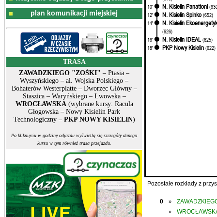
N. Kisielin Panattoni
10'
(63
plan komunikacji miejskiej
N. Kisielin Spinko
12'
(652)
N. Kisielin Ekoenergety
14'
(626)
N. Kisielin IDEAL
16'
(625)
PKP Nowy Kisielin
18'
(622)
TRASA
ZAWADZKIEGO "ZOŚKI"
– Ptasia –
Wyszyńskiego – al. Wojska Polskiego –
Bohaterów Westerplatte – Dworzec Główny –
Staszica – Waryńskiego – Lwowska –
WROCŁAWSKA
(wybrane kursy: Racula
Głogowska – Nowy Kisielin Park
Technologiczny –
PKP NOWY KISIELIN
)
Po kliknięciu w godzinę odjazdu wyświetlą się szczegóły danego
kursu w tym również trasa przejazdu.
Pozostałe rozkłady z prz
0
ZAWADZKIEGO
»
WROCŁAWSK
»