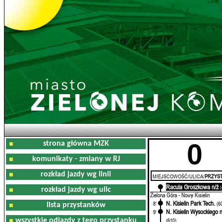
0
strona główna MZK
komunikaty - zmiany w RJ
rozkład jazdy wg linii
MIEJSCOWOŚĆ/ULICA/
PRZYST
Racula Groszkowa n/ż
0'
rozkład jazdy wg ulic
Zielona Góra - Nowy Kisielin
N. Kisielin Park Tech.
8'
(6
lista przystanków
N. Kisielin Wysockiego n
9'
wszystkie odjazdy z tego przystanku
(610)