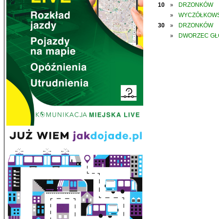
10
DRZONKÓW
»
WYCZÓŁKOWS
»
30
DRZONKÓW
»
DWORZEC G
»