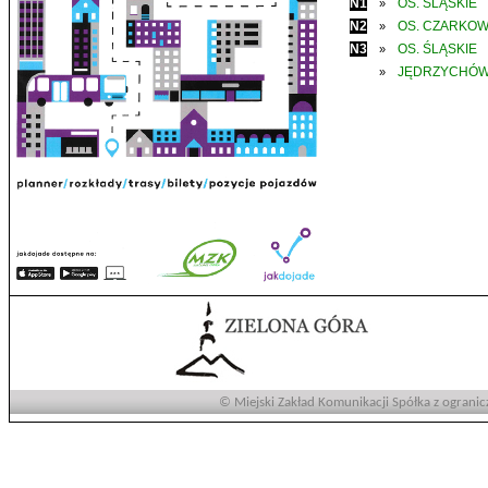
N1
OS. ŚLĄSKIE
»
N2
OS. CZARKO
»
N3
OS. ŚLĄSKIE
»
JĘDRZYCHÓ
»
© Miejski Zakład Komunikacji Spółka z ogranic