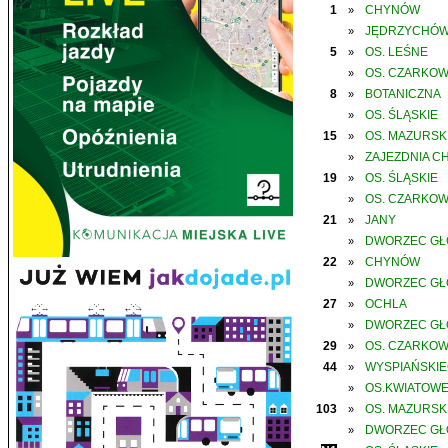
1
CHYNÓW
»
JĘDRZYCHÓ
»
5
OS. LEŚNE
»
OS. CZARKO
»
8
BOTANICZNA
»
OS. ŚLĄSKIE
»
15
OS. MAZURSK
»
ZAJEZDNIA C
»
19
OS. ŚLĄSKIE
»
OS. CZARKO
»
21
JANY
»
DWORZEC G
»
22
CHYNÓW
»
DWORZEC G
»
27
OCHLA
»
DWORZEC G
»
29
OS. CZARKO
»
44
WYSPIAŃSKI
»
OS.KWIATOW
»
103
OS. MAZURSK
»
DWORZEC G
»