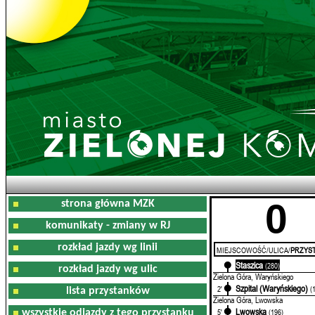
0
strona główna MZK
komunikaty - zmiany w RJ
rozkład jazdy wg linii
MIEJSCOWOŚĆ/ULICA/
PRZYST
Staszica
0'
(280)
rozkład jazdy wg ulic
Zielona Góra, Waryńskiego
Szpital (Waryńskiego)
2'
(
lista przystanków
Zielona Góra, Lwowska
Lwowska
5'
(196)
wszystkie odjazdy z tego przystanku