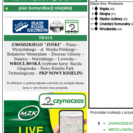
Zielona Góra, Wrocławska
plan komunikacji miejskiej
Wąska
7'
(40)
Skrajna
8'
(41)
Stadion żużlowy
10'
(42)
Cmentarz Komunalny
11'
(
Wrocławska
13'
(44)
TRASA
ZAWADZKIEGO "ZOŚKI"
– Ptasia –
Wyszyńskiego – al. Wojska Polskiego –
Bohaterów Westerplatte – Dworzec Główny –
Staszica – Waryńskiego – Lwowska –
WROCŁAWSKA
(wybrane kursy: Racula
Głogowska – Nowy Kisielin Park
Technologiczny –
PKP NOWY KISIELIN
)
Po kliknięciu w godzinę odjazdu wyświetlą się szczegóły danego
kursu w tym również trasa przejazdu.
Pozostałe rozkłady z prz
0
ZAWADZKIEGO
»
WROCŁAWSK
»