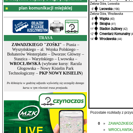
Zielona Góra, Lwowska
plan komunikacji miejskiej
Lwowska
6'
(196)
Zielona Góra, Wrocławska
Wąska
8'
(40)
Skrajna
9'
(41)
Stadion żużlowy
11'
(42)
Cmentarz Komunalny
12'
(
TRASA
Wrocławska
14'
(44)
ZAWADZKIEGO "ZOŚKI"
– Ptasia –
Wyszyńskiego – al. Wojska Polskiego –
Bohaterów Westerplatte – Dworzec Główny –
Staszica – Waryńskiego – Lwowska –
WROCŁAWSKA
(wybrane kursy: Racula
Głogowska – Nowy Kisielin Park
Technologiczny –
PKP NOWY KISIELIN
)
Po kliknięciu w godzinę odjazdu wyświetlą się szczegóły danego
kursu w tym również trasa przejazdu.
Pozostałe rozkłady z prz
0
ZAWADZKIEGO
»
WROCŁAWSK
»