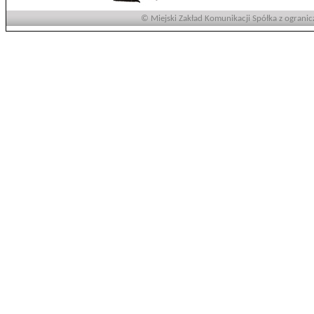
© Miejski Zakład Komunikacji Spółka z ogranic