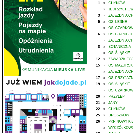
1
CHYNÓW
»
JĘDRZYCHÓ
»
3
ZAJEZDNIA C
»
5
OS. LEŚNE
»
OS. CZARKO
»
6
OS. BRANIBO
»
ZAJEZDNIA C
»
8
BOTANICZNA
»
OS. ŚLĄSKIE
»
12
ZAWADZKIEGO
»
15
OS. MAZURSK
»
ZAJEZDNIA C
»
17
OS. PRZYJAŹN
»
19
OS. ŚLĄSKIE
»
OS. CZARKO
»
20
PRZYLEP
»
21
JANY
»
22
CHYNÓW
»
25
DROSZKÓW
»
26
PKP NOWY KIS
»
WYCZÓŁKOWS
»