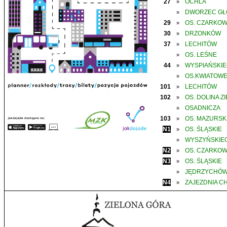
27
OCHLA
»
DWORZEC G
»
29
OS. CZARKO
»
30
DRZONKÓW
»
37
LECHITÓW
»
OS. LEŚNE
»
44
WYSPIAŃSKI
»
OS.KWIATOW
»
101
LECHITÓW
»
102
OS. DOLINA Z
»
OSADNICZA
»
103
OS. MAZURSK
»
N1
OS. ŚLĄSKIE
»
WYSZYŃSKIE
»
N2
OS. CZARKO
»
N3
OS. ŚLĄSKIE
»
JĘDRZYCHÓ
»
N4
ZAJEZDNIA C
»