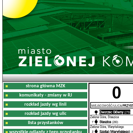
0
strona główna MZK
komunikaty - zmiany w RJ
rozkład jazdy wg linii
MIEJSCOWOŚĆ/ULICA/
PRZYST
Dworzec Główny
0'
(279)
rozkład jazdy wg ulic
Zielona Góra, Staszica
Staszica
1'
(280)
lista przystanków
Zielona Góra, Waryńskiego
Szpital (Waryńskiego)
3'
(
wszystkie odjazdy z tego przystanku