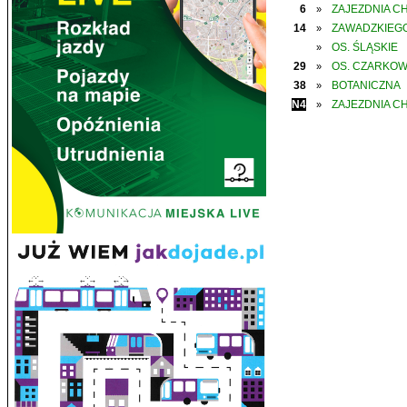
6
ZAJEZDNIA C
»
14
ZAWADZKIEGO
»
OS. ŚLĄSKIE
»
29
OS. CZARKO
»
38
BOTANICZNA
»
N4
ZAJEZDNIA C
»