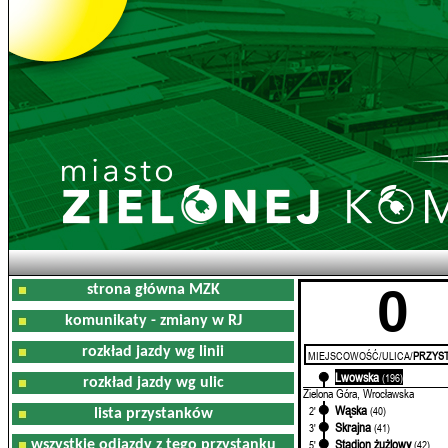
0
strona główna MZK
komunikaty - zmiany w RJ
rozkład jazdy wg linii
MIEJSCOWOŚĆ/ULICA/
PRZYST
Lwowska
0'
(196)
rozkład jazdy wg ulic
Zielona Góra, Wrocławska
Wąska
2'
(40)
lista przystanków
Skrajna
3'
(41)
Stadion żużlowy
wszystkie odjazdy z tego przystanku
5'
(42)