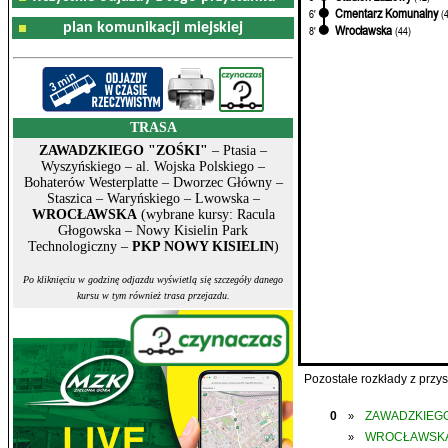
Cmentarz Komunalny
6'
(
plan komunikacji miejskiej
Wrocławska
8'
(44)
TRASA
ZAWADZKIEGO "ZOŚKI"
– Ptasia –
Wyszyńskiego – al. Wojska Polskiego –
Bohaterów Westerplatte – Dworzec Główny –
Staszica – Waryńskiego – Lwowska –
WROCŁAWSKA
(wybrane kursy: Racula
Głogowska – Nowy Kisielin Park
Technologiczny –
PKP NOWY KISIELIN
)
Po kliknięciu w godzinę odjazdu wyświetlą się szczegóły danego
kursu w tym również trasa przejazdu.
Pozostałe rozkłady z prz
0
ZAWADZKIEGO
»
WROCŁAWSK
»