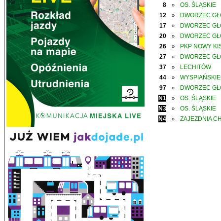
8
OS. ŚLĄSKIE
»
12
DWORZEC G
»
17
DWORZEC G
»
20
DWORZEC G
»
26
PKP NOWY KIS
»
27
DWORZEC G
»
37
LECHITÓW
»
44
WYSPIAŃSKI
»
97
DWORZEC G
»
N1
OS. ŚLĄSKIE
»
N3
OS. ŚLĄSKIE
»
N4
ZAJEZDNIA C
»