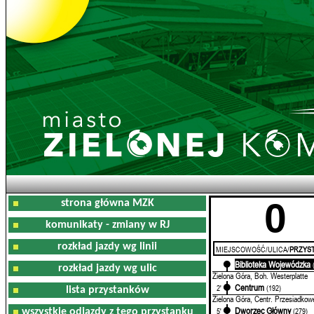
0
strona główna MZK
komunikaty - zmiany w RJ
rozkład jazdy wg linii
MIEJSCOWOŚĆ/ULICA/
PRZYST
Biblioteka Wojewódzka
0'
rozkład jazdy wg ulic
Zielona Góra, Boh. Westerplatte
Centrum
2'
(192)
lista przystanków
Zielona Góra, Centr. Przesiadkow
Dworzec Główny
5'
(279)
wszystkie odjazdy z tego przystanku