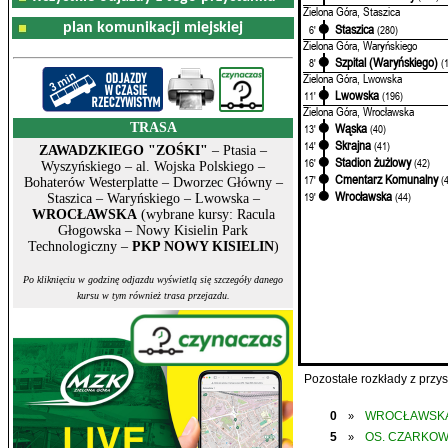
Zielona Góra, Staszica
plan komunikacji miejskiej
Staszica
6'
(280)
Zielona Góra, Waryńskiego
Szpital (Waryńskiego)
8'
(
Zielona Góra, Lwowska
Lwowska
11'
(196)
Zielona Góra, Wrocławska
TRASA
Wąska
13'
(40)
Skrajna
14'
(41)
ZAWADZKIEGO "ZOŚKI"
– Ptasia –
Stadion żużlowy
16'
(42)
Wyszyńskiego – al. Wojska Polskiego –
Cmentarz Komunalny
17'
(
Bohaterów Westerplatte – Dworzec Główny –
Wrocławska
19'
(44)
Staszica – Waryńskiego – Lwowska –
WROCŁAWSKA
(wybrane kursy: Racula
Głogowska – Nowy Kisielin Park
Technologiczny –
PKP NOWY KISIELIN
)
Po kliknięciu w godzinę odjazdu wyświetlą się szczegóły danego
kursu w tym również trasa przejazdu.
Pozostałe rozkłady z prz
0
WROCŁAWSK
»
5
OS. CZARKO
»