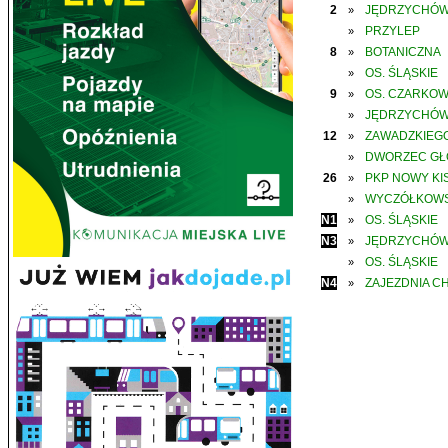
2
JĘDRZYCHÓ
»
PRZYLEP
»
8
BOTANICZNA
»
OS. ŚLĄSKIE
»
9
OS. CZARKO
»
JĘDRZYCHÓ
»
12
ZAWADZKIEGO
»
DWORZEC G
»
26
PKP NOWY KIS
»
WYCZÓŁKOWS
»
N1
OS. ŚLĄSKIE
»
N3
JĘDRZYCHÓ
»
OS. ŚLĄSKIE
»
N4
ZAJEZDNIA C
»