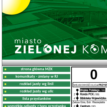
0
strona główna MZK
komunikaty - zmiany w RJ
rozkład jazdy wg linii
MIEJSCOWOŚĆ/ULICA/
PRZYST
Wojska Polskiego
0'
(188)
rozkład jazdy wg ulic
Rondo PCK
2'
(189)
Biblioteka Wojewódzka
4'
lista przystanków
Zielona Góra, Boh. Westerplatte
Centrum
wszystkie odjazdy z tego przystanku
6'
(192)