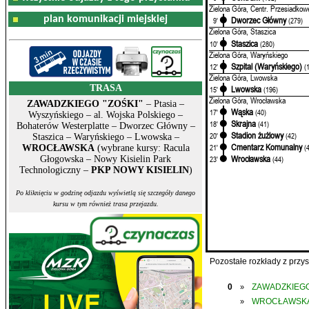
Zielona Góra, Centr. Przesiadkow
plan komunikacji miejskiej
Dworzec Główny
9'
(279)
Zielona Góra, Staszica
Staszica
10'
(280)
Zielona Góra, Waryńskiego
Szpital (Waryńskiego)
12'
(
Zielona Góra, Lwowska
TRASA
Lwowska
15'
(196)
Zielona Góra, Wrocławska
ZAWADZKIEGO "ZOŚKI"
– Ptasia –
Wąska
17'
(40)
Wyszyńskiego – al. Wojska Polskiego –
Skrajna
18'
(41)
Bohaterów Westerplatte – Dworzec Główny –
Stadion żużlowy
20'
(42)
Staszica – Waryńskiego – Lwowska –
Cmentarz Komunalny
21'
(
WROCŁAWSKA
(wybrane kursy: Racula
Wrocławska
Głogowska – Nowy Kisielin Park
23'
(44)
Technologiczny –
PKP NOWY KISIELIN
)
Po kliknięciu w godzinę odjazdu wyświetlą się szczegóły danego
kursu w tym również trasa przejazdu.
Pozostałe rozkłady z prz
0
ZAWADZKIEGO
»
WROCŁAWSK
»