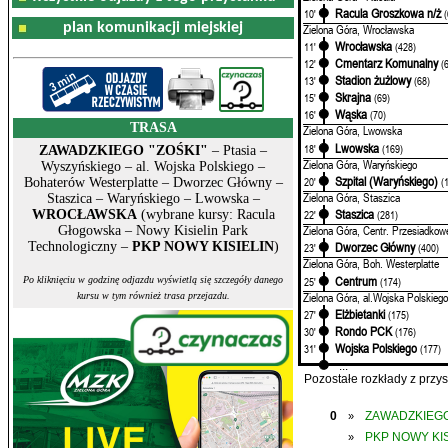
Racula Groszkowa n/ż
10'
plan komunikacji miejskiej
Zielona Góra, Wrocławska
Wrocławska
11'
(428)
Cmentarz Komunalny
12'
(
Stadion żużlowy
13'
(68)
Skrajna
15'
(69)
Wąska
16'
(70)
TRASA
Zielona Góra, Lwowska
Lwowska
18'
(169)
ZAWADZKIEGO "ZOŚKI"
– Ptasia –
Zielona Góra, Waryńskiego
Wyszyńskiego – al. Wojska Polskiego –
Szpital (Waryńskiego)
20'
(
Bohaterów Westerplatte – Dworzec Główny –
Zielona Góra, Staszica
Staszica – Waryńskiego – Lwowska –
Staszica
WROCŁAWSKA
(wybrane kursy: Racula
22'
(281)
Zielona Góra, Centr. Przesiadkow
Głogowska – Nowy Kisielin Park
Technologiczny –
PKP NOWY KISIELIN
)
Dworzec Główny
23'
(400)
Zielona Góra, Boh. Westerplatte
Centrum
25'
(174)
Po kliknięciu w godzinę odjazdu wyświetlą się szczegóły danego
Zielona Góra, al.Wojska Polskiego
kursu w tym również trasa przejazdu.
Elżbietanki
27'
(175)
Rondo PCK
30'
(176)
Wojska Polskiego
31'
(177)
...
Pozostałe rozkłady z prz
0
ZAWADZKIEGO
»
PKP NOWY KIS
»