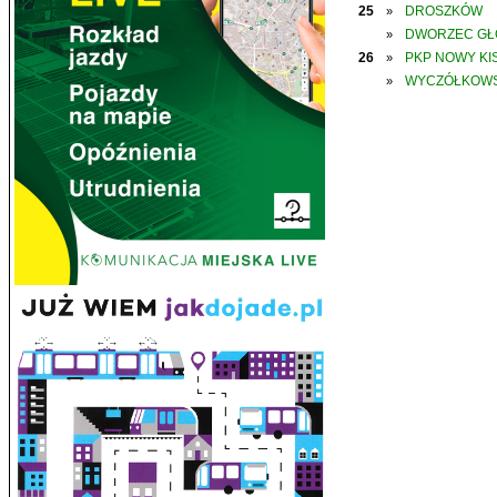
25
DROSZKÓW
»
DWORZEC G
»
26
PKP NOWY KIS
»
WYCZÓŁKOWS
»