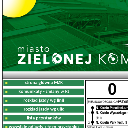
0
strona główna MZK
komunikaty - zmiany w RJ
rozkład jazdy wg linii
MIEJSCOWOŚĆ/ULICA/
PRZYST
N. Kisielin Panattoni
0'
(63
rozkład jazdy wg ulic
N. Kisielin Wysockiego n
1'
(611)
lista przystanków
N. Kisielin Park Tech.
2'
(6
Zielona Góra - Racula
wszystkie odjazdy z tego przystanku