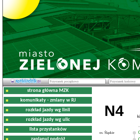
strona główna MZK
komunikaty - zmiany w RJ
N4
rozkład jazdy wg linii
k
rozkład jazdy wg ulic
lista przystanków
os. Śląskie
zaplanuj podróż
O