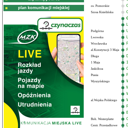
os. Pomorskie
plan komunikacji miejskiej
Szosa Kisielińska
L
Podgórna
Lwowska
P
Wrocławska
al.Konstytucji 3 Maja
Długa
1 Maja
Jaskółcza
Ptasia
Wyszyńskiego
al.Wojska Polskiego
Boh. Westerplatte
Centr. Przesiadkowe