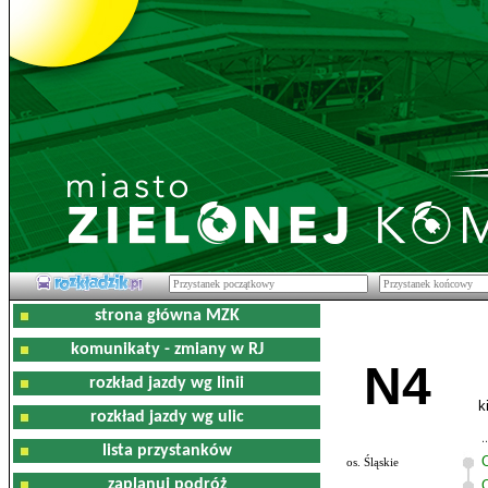
strona główna MZK
komunikaty - zmiany w RJ
N4
rozkład jazdy wg linii
k
rozkład jazdy wg ulic
lista przystanków
os. Śląskie
zaplanuj podróż
O