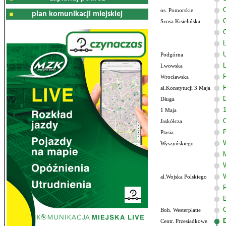
os. Pomorskie
plan komunikacji miejskiej
Szosa Kisielińska
L
Podgórna
Lwowska
P
Wrocławska
al.Konstytucji 3 Maja
Długa
1 Maja
Jaskółcza
Ptasia
Wyszyńskiego
al.Wojska Polskiego
Boh. Westerplatte
Centr. Przesiadkowe