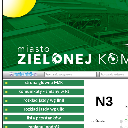
strona główna MZK
komunikaty - zmiany w RJ
N3
rozkład jazdy wg linii
k
rozkład jazdy wg ulic
lista przystanków
O
os. Śląskie
zaplanuj podróż
Os