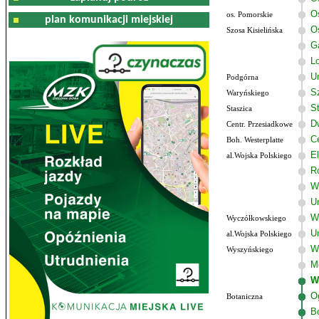
O
os. Pomorskie
plan komunikacji miejskiej
O
Szosa Kisielińska
G
Lo
U
Podgórna
Sz
Waryńskiego
S
Staszica
D
Centr. Przesiadkowe
C
Boh. Westerplatte
El
al.Wojska Polskiego
R
W
U
W
Wyczółkowskiego
U
al.Wojska Polskiego
W
Wyszyńskiego
M
W
O
Botaniczna
B