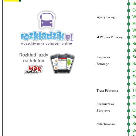
B
O
W
Wyszyńskiego
M
W
W
al.Wojska Polskiego
R
B
Ś
Kupiecka
B
Batorego
L
Ź
R
T
Trasa Północna
O
M
Rzeźniczaka
O
Zdrojowa
R
S
Sulechowska
Do