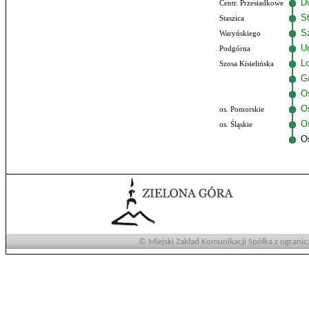
D
Centr. Przesiadkowe
S
Staszica
Sz
Waryńskiego
U
Podgórna
Lo
Szosa Kisielińska
G
O
O
os. Pomorskie
Os
os. Śląskie
O
© Miejski Zakład Komunikacji Spółka z ogranic