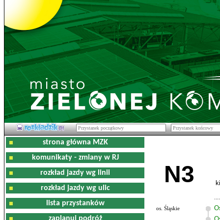
strona główna MZK
komunikaty - zmiany w RJ
N3
rozkład jazdy wg linii
k
rozkład jazdy wg ulic
lista przystanków
O
os. Śląskie
zaplanuj podróż
Os