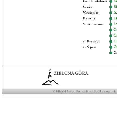
D
Centr. Przesiadkowe
S
Staszica
Sz
Waryńskiego
U
Podgórna
Lo
Szosa Kisielińska
G
O
O
os. Pomorskie
Os
os. Śląskie
O
© Miejski Zakład Komunikacji Spółka z ogranic