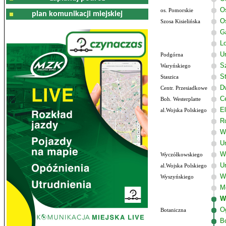
O
os. Pomorskie
plan komunikacji miejskiej
O
Szosa Kisielińska
G
Lo
U
Podgórna
Sz
Waryńskiego
S
Staszica
D
Centr. Przesiadkowe
C
Boh. Westerplatte
El
al.Wojska Polskiego
R
W
U
W
Wyczółkowskiego
U
al.Wojska Polskiego
W
Wyszyńskiego
M
W
O
Botaniczna
B