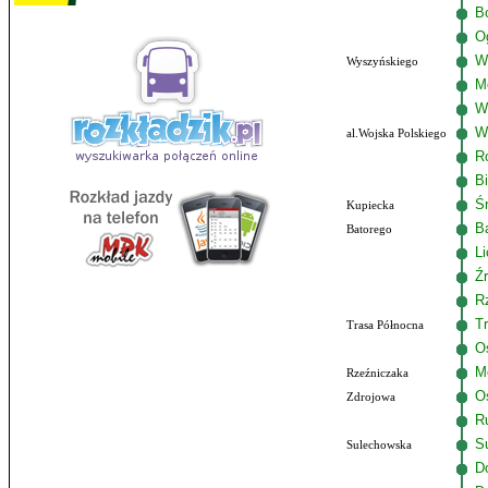
B
O
W
Wyszyńskiego
M
W
W
al.Wojska Polskiego
R
B
Ś
Kupiecka
B
Batorego
L
Ź
R
T
Trasa Północna
O
M
Rzeźniczaka
O
Zdrojowa
R
S
Sulechowska
Do