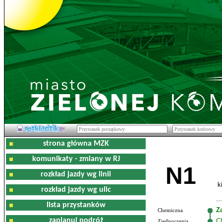
strona główna MZK
komunikaty - zmiany w RJ
N1
rozkład jazdy wg linii
k
rozkład jazdy wg ulic
lista przystanków
Z
Chemiczna
zaplanuj podróż
C
Zjednoczenia