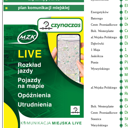
El
plan komunikacji miejskiej
E
Energetyków
L
Batorego
D
Centr. Przesiadkowe
C
Boh. Westerplatte
El
al.Wojska Polskiego
D
Dąbrówki
1
1 Maja
O
Jaskółcza
P
Ptasia
W
Wyszyńskiego
M
W
W
al.Wojska Polskiego
R
B
C
Boh. Westerplatte
D
Centr. Przesiadkowe
S
Staszica
Sz
Waryńskiego