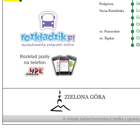
U
Podgórna
Lo
Szosa Kisielińska
G
O
O
os. Pomorskie
Os
os. Śląskie
O
© Miejski Zakład Komunikacji Spółka z ogranic